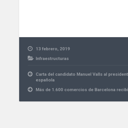
13 febrero, 2019
Infraestructuras
Navegación
Carta del candidato Manuel Valls al preside
de
española
entradas
Más de 1.600 comercios de Barcelona recib