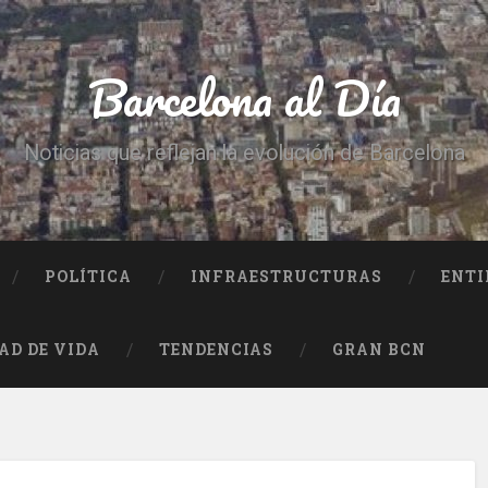
Barcelona al Día
Noticias que reflejan la evolución de Barcelona
POLÍTICA
INFRAESTRUCTURAS
ENTI
AD DE VIDA
TENDENCIAS
GRAN BCN