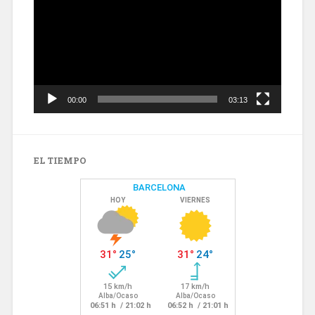
vídeo
00:00
03:13
EL TIEMPO