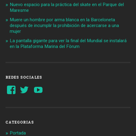
Nuevo espacio para la práctica del skate en el Parque del
Maresme
Muere un hombre por arma blanca en la Barceloneta
después de incumplir la prohibición de acercarse a una
mujer
La pantalla gigante para ver la final del Mundial se instalará
en la Plataforma Marina del Fòrum
REDES SOCIALES
Ver
Ver
YouTube
perfil
perfil
de
de
Barcelonaaldia
@BCN_aldia
en
en
Facebook
Twitter
CATEGORIAS
Portada