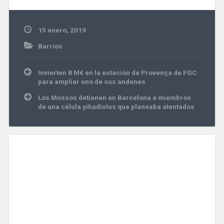
15 enero, 2019
Barrios
Navegación
Invierten 8 M€ en la estación de Provença de FGC
de
para ampliar uno de sus andenes
entradas
Los Mossos detienen en Barcelona a miembros
de una célula yihadistas que planeaba atentados