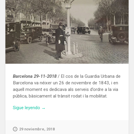
Barcelona 29-11-2018
/ El cos de la Guardia Urbana de
Barcelona va néixer un 26 de novembre de 1843, i en
aquell moment es dedicava als serveis d’ordre a la via
pública, bàsicament al trànsit rodat i la mobilitat.
«La
Sigue leyendo
→
Guàrdia
Urbana
de
29 noviembre, 2018
Barcelona