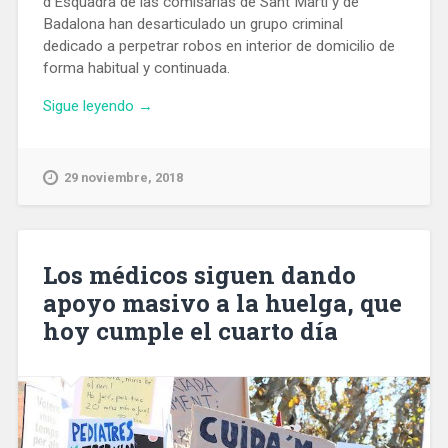
d’Esquadra de las comisarías de Sant Martí y de
Badalona han desarticulado un grupo criminal
dedicado a perpetrar robos en interior de domicilio de
forma habitual y continuada.
«Desarticulado
Sigue leyendo
→
un
grupo
criminal
29 noviembre, 2018
especializado
en
robos
en
Los médicos siguen dando
viviendas
apoyo masivo a la huelga, que
en
hoy cumple el cuarto día
el
área
metropolitana»