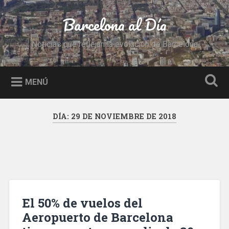
Saltar
al
Barcelona al Día
Buscar
contenido
Noticias que reflejan la evolución de Barcelona
MENÚ
DÍA:
29 DE NOVIEMBRE DE 2018
El 50% de vuelos del
Aeropuerto de Barcelona