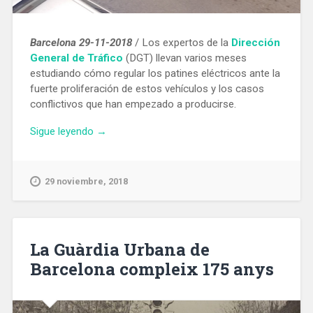
Barcelona 29-11-2018
/ Los expertos de la
Dirección
General de Tráfico
(DGT) llevan varios meses
estudiando cómo regular los patines eléctricos ante la
fuerte proliferación de estos vehículos y los casos
conflictivos que han empezado a producirse.
«La
Sigue leyendo
→
DGT
prohibirá
que
29 noviembre, 2018
los
patinetes
eléctricos
circulen
La Guàrdia Urbana de
por
Barcelona compleix 175 anys
las
aceras»