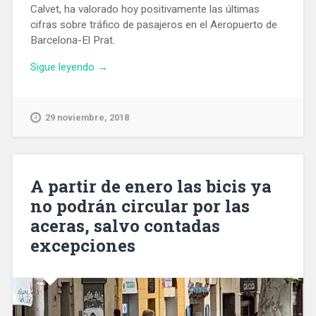
Calvet, ha valorado hoy positivamente las últimas
cifras sobre tráfico de pasajeros en el Aeropuerto de
Barcelona-El Prat.
«El
Sigue leyendo
→
50%
de
vuelos
29 noviembre, 2018
del
Aeropuerto
de
Barcelona
A partir de enero las bicis ya
tiene
no podrán circular por las
un
aceras, salvo contadas
retraso
medio
excepciones
de
30
minutos»