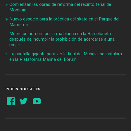
Comienzan las obras de reforma del recinto ferial de
Montjuïc
Nuevo espacio para la práctica del skate en el Parque del
Maresme
Muere un hombre por arma blanca en la Barceloneta
después de incumplir la prohibición de acercarse a una
mujer
La pantalla gigante para ver la final del Mundial se instalará
en la Plataforma Marina del Fòrum
REDES SOCIALES
Ver
Ver
YouTube
perfil
perfil
de
de
Barcelonaaldia
@BCN_aldia
en
en
Facebook
Twitter