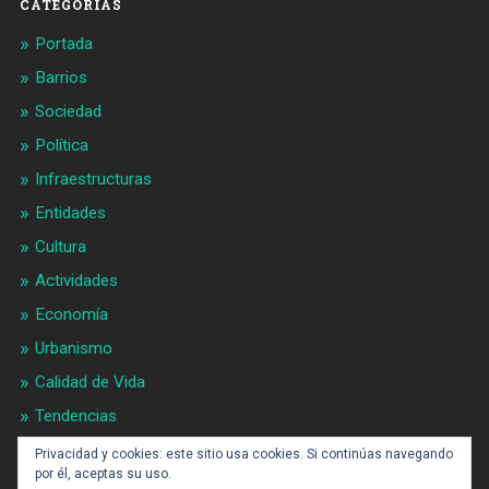
CATEGORIAS
Portada
Barrios
Sociedad
Política
Infraestructuras
Entidades
Cultura
Actividades
Economía
Urbanismo
Calidad de Vida
Tendencias
Gran BCN
Privacidad y cookies: este sitio usa cookies. Si continúas navegando
por él, aceptas su uso.