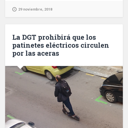
de
enero
29 noviembre, 2018
las
bicis
ya
no
La DGT prohibirá que los
podrán
patinetes eléctricos circulen
circular
por las aceras
por
las
aceras,
salvo
contadas
excepciones»