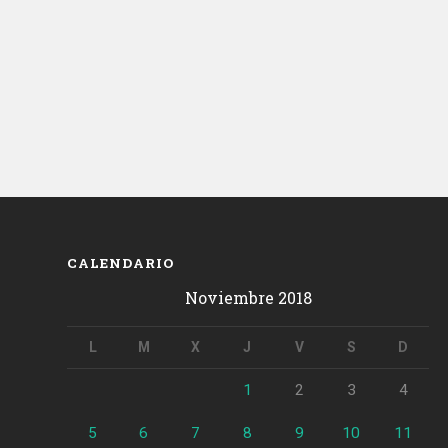
CALENDARIO
Noviembre 2018
L
M
X
J
V
S
D
1
2
3
4
5
6
7
8
9
10
11