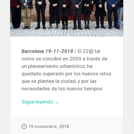
Barcelona 19-11-2018
/ El 22@ tal
como se concibió en 2000 a través de
un planeamiento urbanístico, ha
quedado superado por los nuevos retos
que se plantea la ciudad, y por las
necesidades de los nuevos tiempos.
«Entidades
Sigue leyendo
→
vecinales,
universidades
y
19 noviembre, 2018
empresas