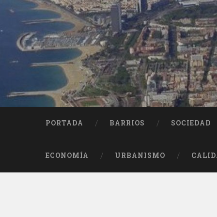
Saltar
al
contenido
Buscar
PORTADA
BARRIOS
SOCIEDAD
ECONOMÍA
URBANISMO
CALID