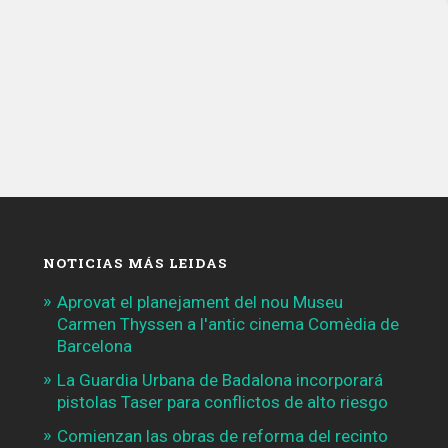
NOTICIAS MÁS LEIDAS
Aprovat el planejament del nou Museu
Carmen Thyssen a l'antic cinema Comèdia de
Barcelona
La Guardia Urbana de Badalona incorporará
pistolas Taser para conflictos de alto riesgo
Comienzan las obras de reforma del recinto