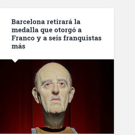
el
domingo
2
Barcelona retirará la
de
medalla que otorgó a
diciembre»
Franco y a seis franquistas
más