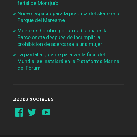
ferial de Montjuïc
Nuevo espacio para la práctica del skate en el
Parque del Maresme
Muere un hombre por arma blanca en la
Barceloneta después de incumplir la
prohibición de acercarse a una mujer
La pantalla gigante para ver la final del
Mundial se instalará en la Plataforma Marina
del Fòrum
REDES SOCIALES
Ver
Ver
YouTube
perfil
perfil
de
de
Barcelonaaldia
@BCN_aldia
en
en
Facebook
Twitter