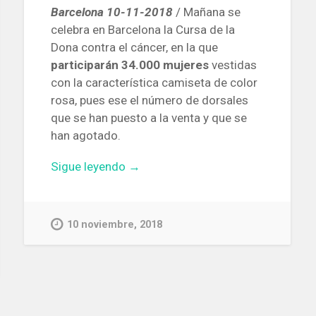
Barcelona 10-11-2018
/ Mañana se
celebra en Barcelona la Cursa de la
Dona contra el cáncer, en la que
participarán 34.000 mujeres
vestidas
con la característica camiseta de color
rosa, pues ese el número de dorsales
que se han puesto a la venta y que se
han agotado.
«Mañana
Sigue leyendo
→
se
celebra
en
10 noviembre, 2018
Barcelona
la
Cursa
de
la