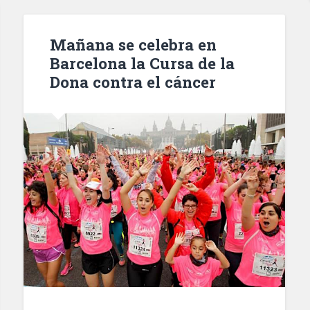
de
cometer
10
Mañana se celebra en
robos
Barcelona la Cursa de la
en
Dona contra el cáncer
el
distrito
del
Eixample»