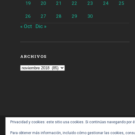
19
20
21
22
23
24
25
26
27
28
29
30
« Oct
Dic »
ARCHIVOS
Archivos
Privacidad y cookies: este sitio usa cookies. Si continúas navegando por é
CONTACTO: BARCELONAALDIA21 (ARROBA) GM
Para obtener más información, incluido cómo gestionar las cookies, consu