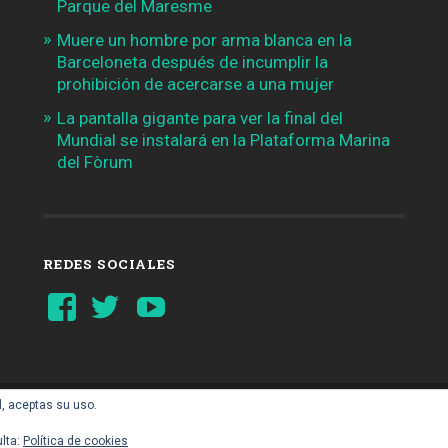
Parque del Maresme
Muere un hombre por arma blanca en la
Barceloneta después de incumplir la
prohibición de acercarse a una mujer
La pantalla gigante para ver la final del
Mundial se instalará en la Plataforma Marina
del Fòrum
REDES SOCIALES
Ver
Ver
YouTube
perfil
perfil
de
de
Barcelonaaldia
@BCN_aldia
en
en
Facebook
Twitter
l, aceptas su uso.
AIL.COM
lta:
Política de cookies