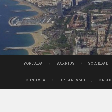
Saltar
al
contenido
Buscar
PORTADA
BARRIOS
SOCIEDAD
ECONOMÍA
URBANISMO
CALID