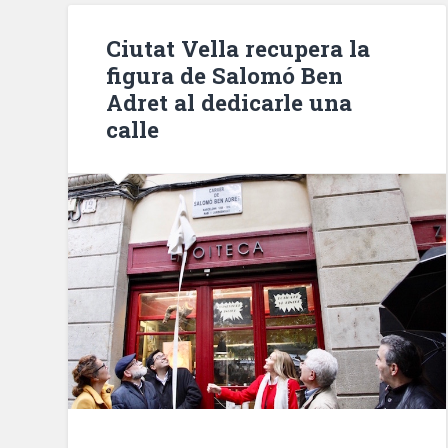
‘Castillo
de
Ciutat Vella recupera la
Cuentos’»
figura de Salomó Ben
Adret al dedicarle una
calle