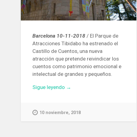
Barcelona 10-11-2018
/ El Parque de
Atracciones Tibidabo ha estrenado el
Castillo de Cuentos, una nueva
atracción que pretende reivindicar los
cuentos como patrimonio emocional e
intelectual de grandes y pequeños.
«Inaugurado
Sigue leyendo
→
en
el
Parque
10 noviembre, 2018
del
Tibidabo
el