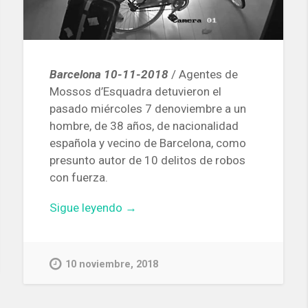
Barcelona 10-11-2018
/ Agentes de
Mossos d’Esquadra detuvieron el
pasado miércoles 7 denoviembre a un
hombre, de 38 años, de nacionalidad
española y vecino de Barcelona, ​​como
presunto autor de 10 delitos de robos
con fuerza.
«Ingresa
Sigue leyendo
→
en
prisión
un
10 noviembre, 2018
hombre
acusado