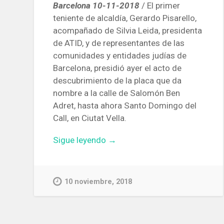
Barcelona 10-11-2018
/ El primer
teniente de alcaldía, Gerardo Pisarello,
acompañado de Silvia Leida, presidenta
de ATID, y de representantes de las
comunidades y entidades judías de
Barcelona, presidió ayer el acto de
descubrimiento de la placa que da
nombre a la calle de Salomón Ben
Adret, hasta ahora Santo Domingo del
Call, en Ciutat Vella.
«Ciutat
Sigue leyendo
→
Vella
recupera
la
10 noviembre, 2018
figura
de
Salomó