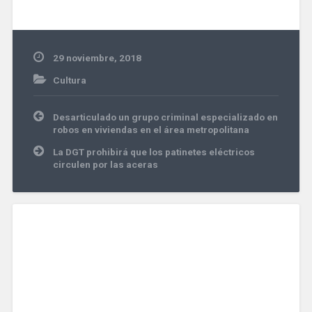
29 noviembre, 2018
Cultura
Navegación
Desarticulado un grupo criminal especializado en
de
robos en viviendas en el área metropolitana
entradas
La DGT prohibirá que los patinetes eléctricos
circulen por las aceras