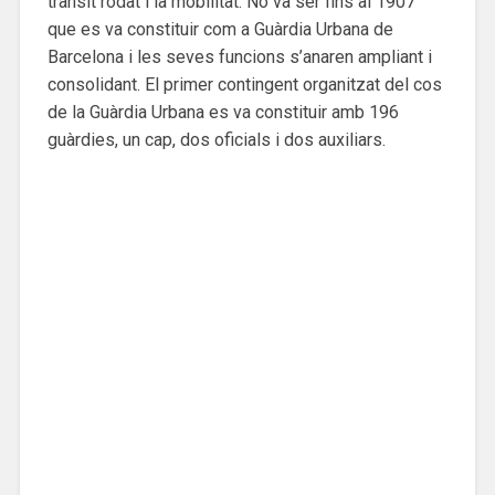
trànsit rodat i la mobilitat. No va ser fins al 1907
que es va constituir com a Guàrdia Urbana de
Barcelona i les seves funcions s’anaren ampliant i
consolidant. El primer contingent organitzat del cos
de la Guàrdia Urbana es va constituir amb 196
guàrdies, un cap, dos oficials i dos auxiliars.