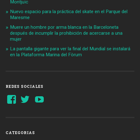
Montjuïc
Nuevo espacio para la práctica del skate en el Parque del
Maresme
Muere un hombre por arma blanca en la Barceloneta
después de incumplir la prohibición de acercarse a una
mujer
La pantalla gigante para ver la final del Mundial se instalará
en la Plataforma Marina del Fòrum
REDES SOCIALES
Ver
Ver
YouTube
perfil
perfil
de
de
Barcelonaaldia
@BCN_aldia
en
en
Facebook
Twitter
CATEGORIAS