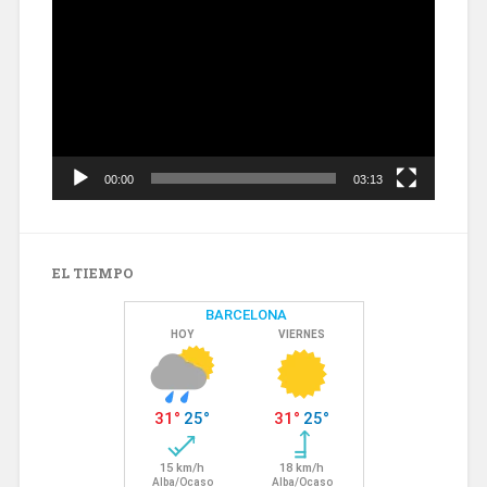
de
vídeo
00:00
03:13
EL TIEMPO