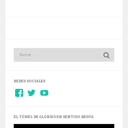
REDES SOCIALES
Ver
Ver
YouTube
perfil
perfil
de
de
Barcelonaaldia
@BCN_aldia
en
en
Facebook
Twitter
EL TÚNEL DE GLÒRIES EN SENTIDO BESÒS
Reproductor