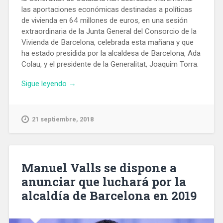
las aportaciones económicas destinadas a políticas
de vivienda en 64 millones de euros, en una sesión
extraordinaria de la Junta General del Consorcio de la
Vivienda de Barcelona, ​​celebrada esta mañana y que
ha estado presidida por la alcaldesa de Barcelona, ​​Ada
Colau, y el presidente de la Generalitat, Joaquim Torra.
«Ayuntamiento
Sigue leyendo
→
y
Generalitat
aumentan
21 septiembre, 2018
en
64
M€
las
Manuel Valls se dispone a
aportaciones
anunciar que luchará por la
para
alcaldía de Barcelona en 2019
pisos
de
alquiler