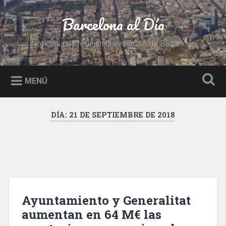
Saltar
al
Barcelona al Día
Buscar
contenido
Noticias que reflejan la evolución de Barcelona
MENÚ
DÍA:
21 DE SEPTIEMBRE DE 2018
Ayuntamiento y Generalitat
aumentan en 64 M€ las