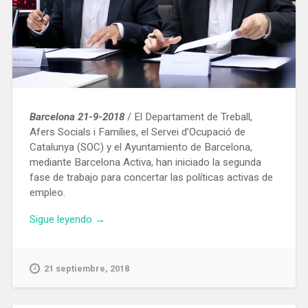
Barcelona 21-9-2018
/ El Departament de Treball,
Afers Socials i Famílies, el Servei d’Ocupació de
Catalunya (SOC) y el Ayuntamiento de Barcelona, ​​
mediante Barcelona Activa, han iniciado la segunda
fase de trabajo para concertar las políticas activas de
empleo.
«Ayuntamiento
Sigue leyendo
→
y
Generalitat
inician
21 septiembre, 2018
la
segunda