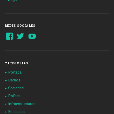
REDES SOCIALES
Ver
Ver
YouTube
perfil
perfil
de
de
Barcelonaaldia
@BCN_aldia
en
en
Facebook
Twitter
CATEGORIAS
Portada
Barrios
Sociedad
Política
Infraestructuras
Entidades