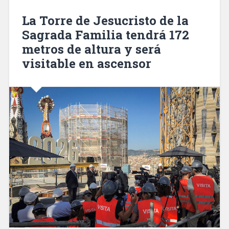
fase
de
La Torre de Jesucristo de la
trabajos
Sagrada Familia tendrá 172
para
metros de altura y será
coordinar
políticas
visitable en ascensor
activas
de
empleo»