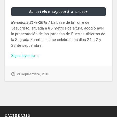
En octubre empezará a crecer
Barcelona 21-9-2018
/ La base de la Torre de
Jesucristo, situada a 85 metros de altura, acogió ayer
la presentación de las jornadas de Puertas Abiertas de
la Sagrada Familia, que se celebran los días 21, 22 y
23 de septiembre.
«La
Sigue leyendo
→
Torre
de
Jesucristo
21 septiembre, 2018
de
la
Sagrada
Familia
tendrá
172
metros
CALENDARIO