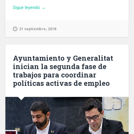
«Manuel
Sigue leyendo
→
Valls
se
dispone
21 septiembre, 2018
a
anunciar
que
luchará
Ayuntamiento y Generalitat
por
inician la segunda fase de
la
trabajos para coordinar
alcaldía
de
políticas activas de empleo
Barcelona
en
2019»