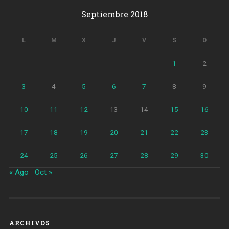
de
Septiembre 2018
altura
y
será
L
M
X
J
V
S
D
visitable
en
1
2
ascensor»
3
4
5
6
7
8
9
10
11
12
13
14
15
16
17
18
19
20
21
22
23
24
25
26
27
28
29
30
« Ago
Oct »
ARCHIVOS