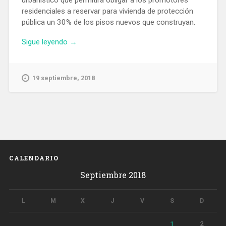
urbanístico que permitirá obligar a los promotores
residenciales a reservar para vivienda de protección
pública un 30% de los pisos nuevos que construyan.
«Los
Sigue leyendo
→
constructores
estarán
obligados
19 septiembre, 2018
en
Barcelona
a
reservar
un
30%
de
CALENDARIO
pisos
Septiembre 2018
sociales»
L
M
X
J
V
S
D
1
2