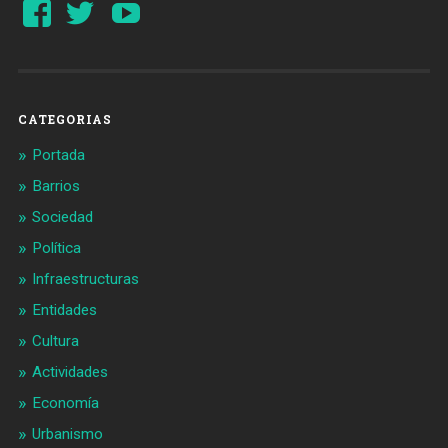
Ver
Ver
YouTube
perfil
perfil
de
de
Barcelonaaldia
@BCN_aldia
en
en
Facebook
Twitter
CATEGORIAS
Portada
Barrios
Sociedad
Política
Infraestructuras
Entidades
Cultura
Actividades
Economía
Urbanismo