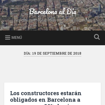
Saltar
al
Barcelona al Día
Buscar
contenido
Noticias que reflejan la evolución de Barcelona
MENÚ
DÍA:
19 DE SEPTIEMBRE DE 2018
Los constructores estarán
obligados en Barcelona a