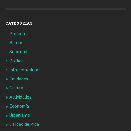
Barcelonaaldia
@BCN_aldia
en
en
Facebook
Twitter
CATEGORIAS
Portada
Barrios
Sociedad
Política
Infraestructuras
Entidades
Cultura
Actividades
Economía
Urbanismo
Calidad de Vida