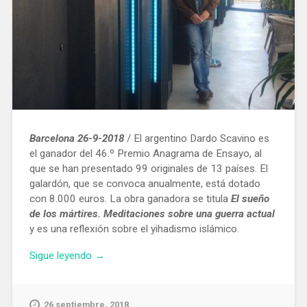
Barcelona 26-9-2018
/ El argentino Dardo Scavino es
el ganador del 46.º Premio Anagrama de Ensayo, al
que se han presentado 99 originales de 13 países. El
galardón, que se convoca anualmente, está dotado
con 8.000 euros. La obra ganadora se titula
El sueño
de los mártires. Meditaciones sobre una guerra actual
y es una reflexión sobre el yihadismo islámico.
«El
Sigue leyendo
→
argentino
Dardo
Scavino
26 septiembre, 2018