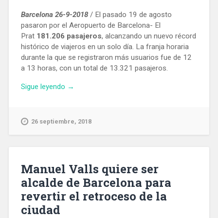
Barcelona 26-9-2018
/ El pasado 19 de agosto
pasaron por el Aeropuerto de Barcelona- El
Prat
181.206 pasajeros
, alcanzando un nuevo récord
histórico de viajeros en un solo día. La franja horaria
durante la que se registraron más usuarios fue de 12
a 13 horas, con un total de 13.321 pasajeros.
«El
Sigue leyendo
→
Aeropuerto
de
Barcelona
26 septiembre, 2018
bate
el
récord
histórico
Manuel Valls quiere ser
de
alcalde de Barcelona para
pasajeros
revertir el retroceso de la
en
un
ciudad
día»