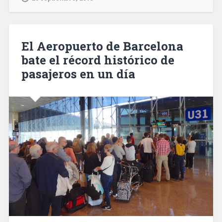
gana
el
46.º
Premio
El Aeropuerto de Barcelona
Anagrama
bate el récord histórico de
de
pasajeros en un día
Ensayo
con
un
análisis
del
yihadismo»