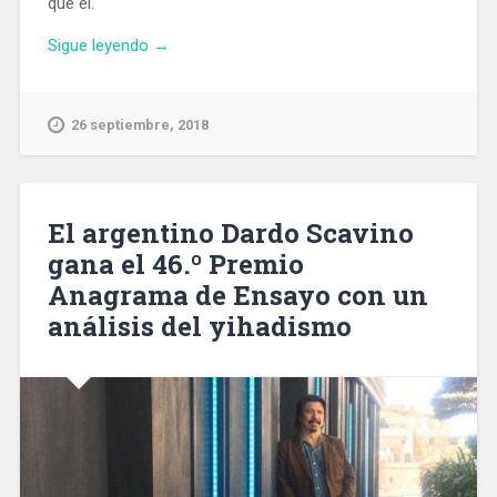
que él.
«Alfred
Sigue leyendo
→
Bosch
renuncia
a
26 septiembre, 2018
ser
alcaldable
por
ERC
El argentino Dardo Scavino
y
gana el 46.º Premio
Ernest
Anagrama de Ensayo con un
Maragall
le
análisis del yihadismo
relevará»