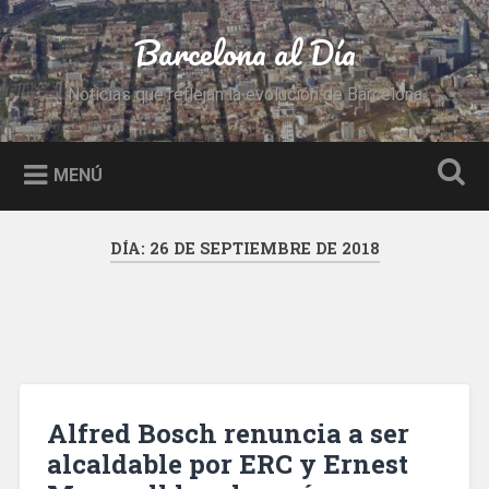
Saltar
al
Barcelona al Día
Buscar
contenido
Noticias que reflejan la evolución de Barcelona
MENÚ
DÍA:
26 DE SEPTIEMBRE DE 2018
Alfred Bosch renuncia a ser
alcaldable por ERC y Ernest