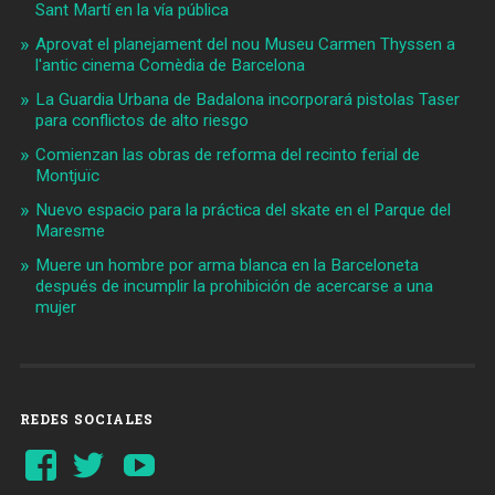
Sant Martí en la vía pública
Aprovat el planejament del nou Museu Carmen Thyssen a
l'antic cinema Comèdia de Barcelona
La Guardia Urbana de Badalona incorporará pistolas Taser
para conflictos de alto riesgo
Comienzan las obras de reforma del recinto ferial de
Montjuïc
Nuevo espacio para la práctica del skate en el Parque del
Maresme
Muere un hombre por arma blanca en la Barceloneta
después de incumplir la prohibición de acercarse a una
mujer
REDES SOCIALES
Ver
Ver
YouTube
perfil
perfil
de
de