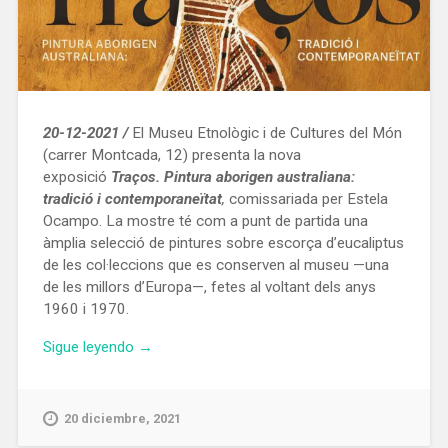
20-12-2021 /
El Museu Etnològic i de Cultures del Món
(carrer Montcada, 12) presenta la nova
exposició
Traços. Pintura aborigen australiana:
tradició i contemporaneïtat
,
comissariada per Estela
Ocampo. La mostre té com a punt de partida una
àmplia selecció de pintures sobre escorça d’eucaliptus
de les col·leccions que es conserven al museu —una
de les millors d’Europa—, fetes al voltant dels anys
1960 i 1970.
«Exposició
Sigue leyendo
→
‘Traços.
Pintura
aborigen
20 diciembre, 2021
australiana: