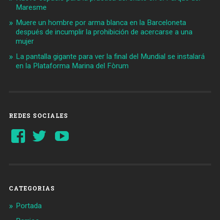
Maresme
Muere un hombre por arma blanca en la Barceloneta
después de incumplir la prohibición de acercarse a una
mujer
La pantalla gigante para ver la final del Mundial se instalará
en la Plataforma Marina del Fòrum
REDES SOCIALES
Ver
Ver
YouTube
perfil
perfil
de
de
Barcelonaaldia
@BCN_aldia
en
en
Facebook
Twitter
CATEGORIAS
Portada