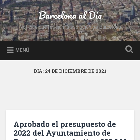
Saltar
al
Barcelona al Día
Buscar
contenido
Noticias que reflejan la evolución de Barcelona
MENÚ
DÍA:
24 DE DICIEMBRE DE 2021
Aprobado el presupuesto de
2022 del Ayuntamiento de