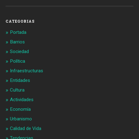
Barcelonaaldia
@BCN_aldia
en
en
Facebook
Twitter
CATEGORIAS
Portada
Barrios
Sociedad
Política
Infraestructuras
Entidades
Cultura
Actividades
Economía
Urbanismo
Calidad de Vida
Tendencias