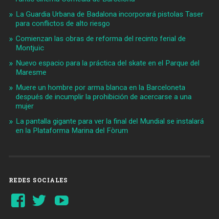
La Guardia Urbana de Badalona incorporará pistolas Taser
para conflictos de alto riesgo
Comienzan las obras de reforma del recinto ferial de
Montjuïc
Nuevo espacio para la práctica del skate en el Parque del
Maresme
Muere un hombre por arma blanca en la Barceloneta
después de incumplir la prohibición de acercarse a una
mujer
La pantalla gigante para ver la final del Mundial se instalará
en la Plataforma Marina del Fòrum
REDES SOCIALES
Ver
Ver
YouTube
perfil
perfil
de
de