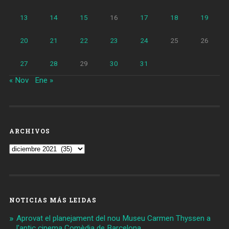
13
14
15
16
17
18
19
20
21
22
23
24
25
26
27
28
29
30
31
« Nov
Ene »
ARCHIVOS
Archivos
NOTICIAS MÁS LEIDAS
Aprovat el planejament del nou Museu Carmen Thyssen a
l'antic cinema Comèdia de Barcelona