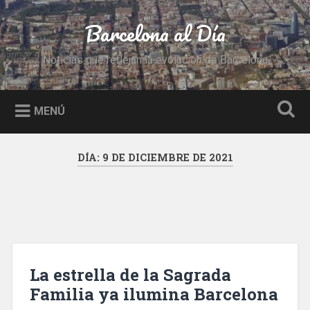
Saltar
al
Barcelona al Día
Buscar
contenido
Noticias que reflejan la evolución de Barcelona
MENÚ
DÍA:
9 DE DICIEMBRE DE 2021
La estrella de la Sagrada
Familia ya ilumina Barcelona