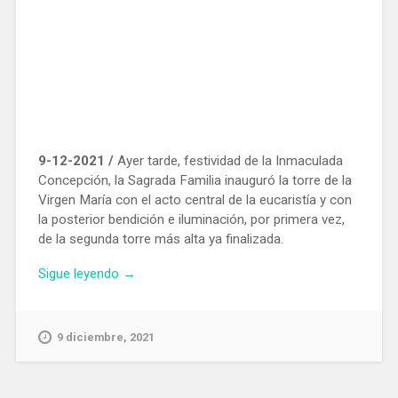
9-12-2021 /
Ayer tarde, festividad de la Inmaculada
Concepción, la Sagrada Familia inauguró la torre de la
Virgen María con el acto central de la eucaristía y con
la posterior bendición e iluminación, por primera vez,
de la segunda torre más alta ya finalizada.
«La
Sigue leyendo
→
estrella
de
la
9 diciembre, 2021
Sagrada
Familia
ya