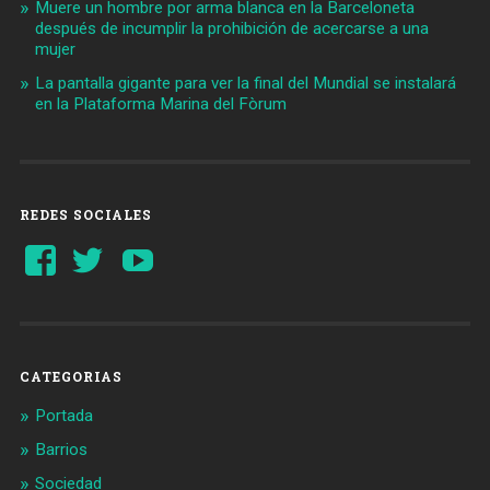
Muere un hombre por arma blanca en la Barceloneta
después de incumplir la prohibición de acercarse a una
mujer
La pantalla gigante para ver la final del Mundial se instalará
en la Plataforma Marina del Fòrum
REDES SOCIALES
Ver
Ver
YouTube
perfil
perfil
de
de
Barcelonaaldia
@BCN_aldia
en
en
Facebook
Twitter
CATEGORIAS
Portada
Barrios
Sociedad