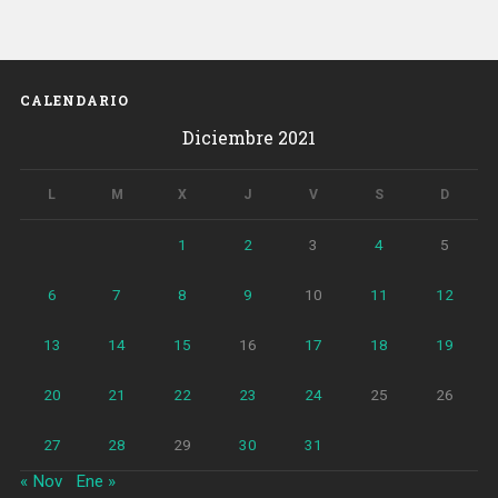
ilumina
Barcelona»
CALENDARIO
Diciembre 2021
L
M
X
J
V
S
D
1
2
3
4
5
6
7
8
9
10
11
12
13
14
15
16
17
18
19
20
21
22
23
24
25
26
27
28
29
30
31
« Nov
Ene »