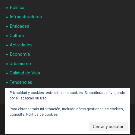
Política
Infraestructuras
Entidades
Cultura
Actividades
Economía
Urbanismo
Calidad de Vida
Tendencias
Gran BCN
Privacidad y cookies: este sitio usa cookies. Si continúas navegando
por él, aceptas su uso.
Para obtener más información, incluido cómo gestionar las cookies,
consulta:
Política de cookies
CONTACTO: BARCELONAALDIA21 (ARROBA)
GMAIL.COM
SUBIR ↑