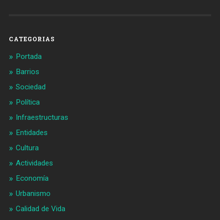
Barcelonaaldia
@BCN_aldia
en
en
Facebook
Twitter
CATEGORIAS
Portada
Barrios
Sociedad
Política
Infraestructuras
Entidades
Cultura
Actividades
Economía
Urbanismo
Calidad de Vida