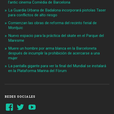
l'antic cinema Comèdia de Barcelona
La Guardia Urbana de Badalona incorporará pistolas Taser
para conflictos de alto riesgo
Comienzan las obras de reforma del recinto ferial de
Montjuïc
Nuevo espacio para la práctica del skate en el Parque del
Maresme
Muere un hombre por arma blanca en la Barceloneta
después de incumplir la prohibición de acercarse a una
mujer
La pantalla gigante para ver la final del Mundial se instalará
en la Plataforma Marina del Fòrum
REDES SOCIALES
Ver
Ver
YouTube
perfil
perfil
de
de