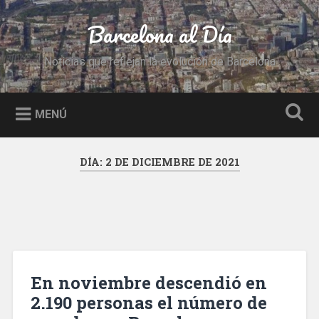
Saltar
al
Barcelona al Día
Buscar
contenido
Noticias que reflejan la evolución de Barcelona
MENÚ
DÍA:
2 DE DICIEMBRE DE 2021
En noviembre descendió en
2.190 personas el número de