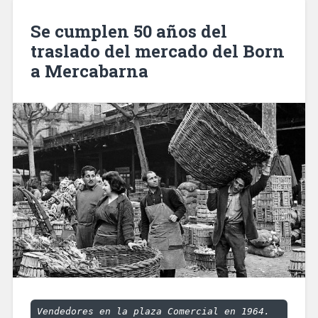
descendió
en
Se cumplen 50 años del
el
traslado del mercado del Born
Barcelonès
a Mercabarna
en
12.000
personas»
Vendedores en la plaza Comercial en 1964. 