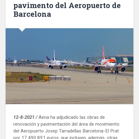
pavimento del Aeropuerto de
se
traslada
Barcelona
temporalmente
a
la
terminal
Drassanes»
12-8-2021 /
Aena ha adjudicado las obras de
renovación y pavimentación del área de movimiento
del Aeropuerto Josep Tarradellas Barcelona-El Prat
por 17.490.891 euros, que incluyen, además, otras