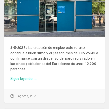
8-8-2021 /
La creación de empleo este verano
continúa a buen ritmo y el pasado mes de julio volvió a
confirmarse con un descenso del paro registrado en
las cinco poblaciones del Barcelonès de unas 12.000
personas.
«En
Sigue leyendo
→
julio
el
número
8 agosto, 2021
de
parados