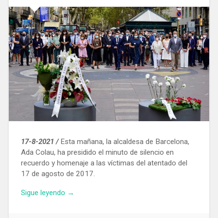
falsas
revisiones
del
gas»
17-8-2021 /
Esta mañana, la alcaldesa de Barcelona,
Ada Colau, ha presidido el minuto de silencio en
recuerdo y homenaje a las víctimas del atentado del
17 de agosto de 2017.
«Barcelona
Sigue leyendo
→
recuerda
a