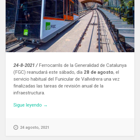
24-8-2021 /
Ferrocarrils de la Generalidad de Catalunya
(FGC) reanudará este sábado, día
28 de agosto
, el
servicio habitual del Funicular de Vallvidrera una vez
finalizadas las tareas de revisión anual de la
infraestructura.
«El
Sigue leyendo
→
Funicular
de
Vallvidrera
24 agosto, 2021
volverá
a