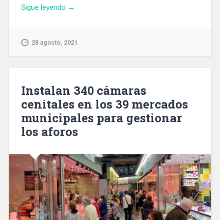
«La
Sigue leyendo
→
Dreta
de
l’Eixample
28 agosto, 2021
gana
un
nuevo
espacio
Instalan 340 cámaras
para
cenitales en los 39 mercados
entidades
municipales para gestionar
en
la
los aforos
calle
Aragón»