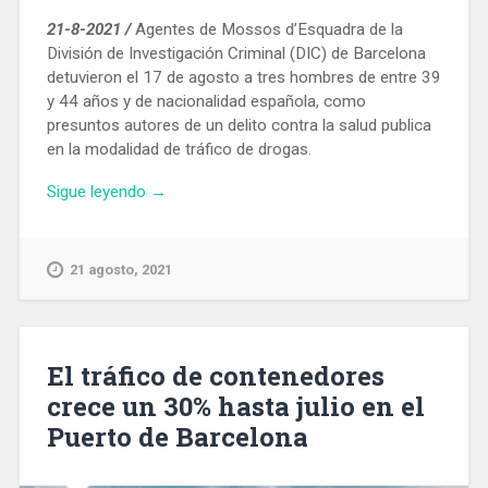
21-8-2021 /
Agentes de Mossos d’Esquadra de la
División de Investigación Criminal (DIC) de Barcelona
detuvieron el 17 de agosto a tres hombres de entre 39
y 44 años y de nacionalidad española, como
presuntos autores de un delito contra la salud publica
en la modalidad de tráfico de drogas.
«Desmantelan
Sigue leyendo
→
en
Barcelona
un
21 agosto, 2021
grupo
criminal
que
traficaba
El tráfico de contenedores
con
crece un 30% hasta julio en el
drogas
Puerto de Barcelona
sintéticas
y
medicamentos