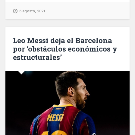
de
Barcelona
6 agosto, 2021
multa
con
45.000€
un
Leo Messi deja el Barcelona
caso
por ‘obstáculos económicos y
de
estructurales’
discriminación
por
racismo
en
el
alquiler
de
una
vivienda»