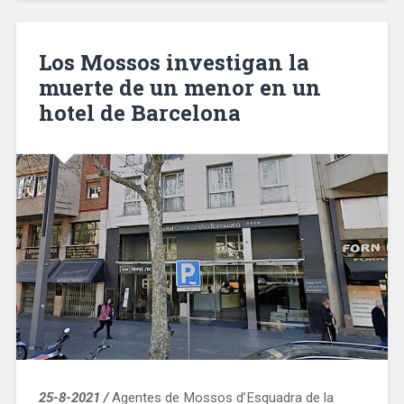
los
39
mercados
Los Mossos investigan la
municipales
muerte de un menor en un
para
hotel de Barcelona
gestionar
los
aforos»
25-8-2021 /
Agentes de Mossos d’Esquadra de la