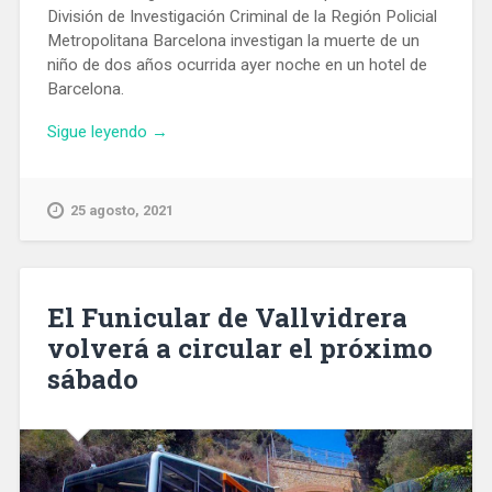
División de Investigación Criminal de la Región Policial
Metropolitana Barcelona investigan la muerte de un
niño de dos años ocurrida ayer noche en un hotel de
Barcelona.
«Los
Sigue leyendo
→
Mossos
investigan
la
25 agosto, 2021
muerte
de
un
menor
El Funicular de Vallvidrera
en
volverá a circular el próximo
un
sábado
hotel
de
Barcelona»