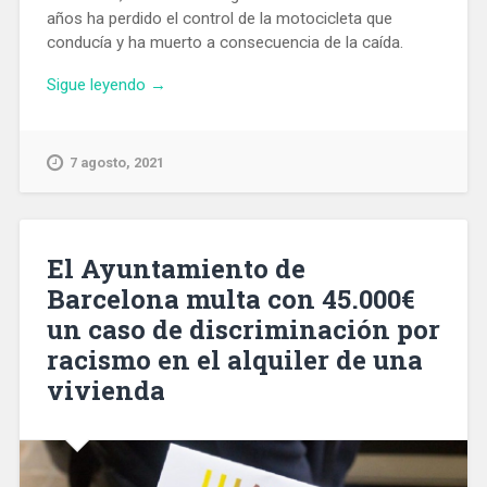
años ha perdido el control de la motocicleta que
conducía y ha muerto a consecuencia de la caída.
«Muere
Sigue leyendo
→
un
motorista
en
7 agosto, 2021
un
accidente
en
la
El Ayuntamiento de
Ronda
Barcelona multa con 45.000€
Litoral
un caso de discriminación por
de
Barcelona»
racismo en el alquiler de una
vivienda