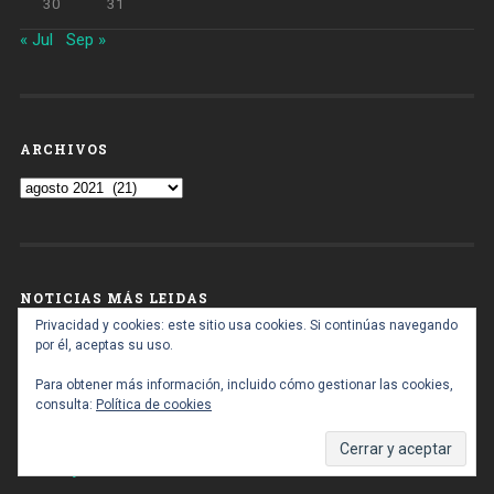
30
31
« Jul
Sep »
ARCHIVOS
Archivos
NOTICIAS MÁS LEIDAS
Privacidad y cookies: este sitio usa cookies. Si continúas navegando
Aprovat el planejament del nou Museu Carmen Thyssen a
por él, aceptas su uso.
l'antic cinema Comèdia de Barcelona
Para obtener más información, incluido cómo gestionar las cookies,
La Guardia Urbana de Badalona incorporará pistolas Taser
consulta:
Política de cookies
para conflictos de alto riesgo
Comienzan las obras de reforma del recinto ferial de
Montjuïc