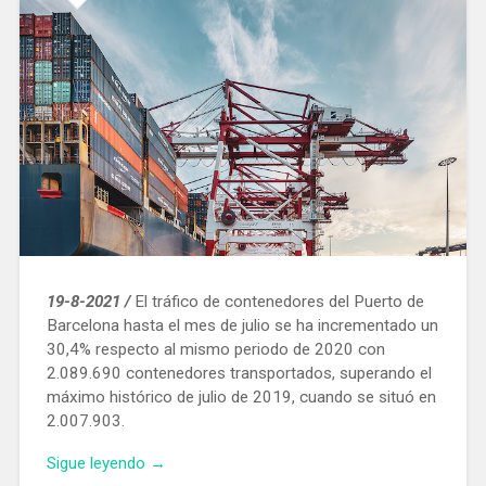
sin
receta»
19-8-2021 /
El tráfico de contenedores del Puerto de
Barcelona hasta el mes de julio se ha incrementado un
30,4% respecto al mismo periodo de 2020 con
2.089.690 contenedores transportados, superando el
máximo histórico de julio de 2019, cuando se situó en
2.007.903.
«El
Sigue leyendo
→
tráfico