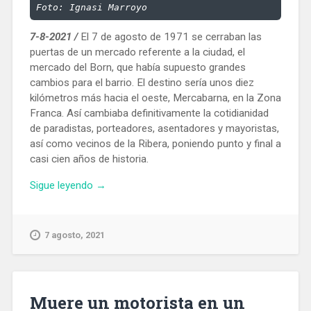
Foto: Ignasi Marroyo
7-8-2021 /
El 7 de agosto de 1971 se cerraban las
puertas de un mercado referente a la ciudad, el
mercado del Born, que había supuesto grandes
cambios para el barrio. El destino sería unos diez
kilómetros más hacia el oeste, Mercabarna, en la Zona
Franca. Así cambiaba definitivamente la cotidianidad
de paradistas, porteadores, asentadores y mayoristas,
así como vecinos de la Ribera, poniendo punto y final a
casi cien años de historia.
«Se
Sigue leyendo
→
cumplen
50
años
7 agosto, 2021
del
traslado
del
mercado
Muere un motorista en un
del