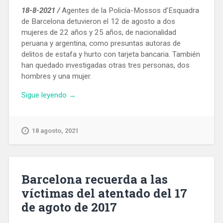
18-8-2021 /
Agentes de la Policía-Mossos d’Esquadra
de Barcelona detuvieron el 12 de agosto a dos
mujeres de 22 años y 25 años, de nacionalidad
peruana y argentina, como presuntas autoras de
delitos de estafa y hurto con tarjeta bancaria. También
han quedado investigadas otras tres personas, dos
hombres y una mujer.
«Ingresan
Sigue leyendo
→
en
prisión
dos
18 agosto, 2021
mujeres
que
se
apoderaron
Barcelona recuerda a las
de
víctimas del atentado del 17
43.000
de agoto de 2017
€
con