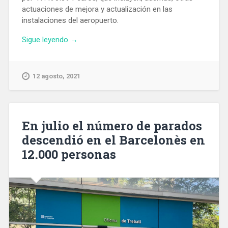
actuaciones de mejora y actualización en las
instalaciones del aeropuerto.
«Aena
Sigue leyendo
→
adjudica
por
17,4
12 agosto, 2021
M€
obras
de
renovación
En julio el número de parados
del
descendió en el Barcelonès en
pavimento
12.000 personas
del
Aeropuerto
de
Barcelona»