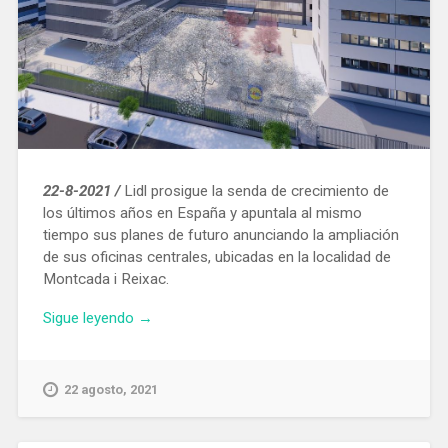
22-8-2021 /
Lidl prosigue la senda de crecimiento de
los últimos años en España y apuntala al mismo
tiempo sus planes de futuro anunciando la ampliación
de sus oficinas centrales, ubicadas en la localidad de
Montcada i Reixac.
«Lidl
Sigue leyendo
→
invertirá
19
M€
22 agosto, 2021
en
la