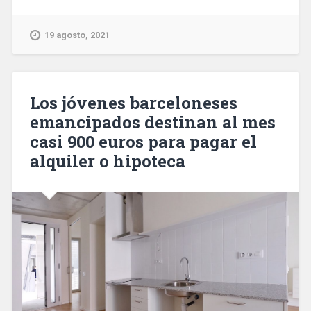
de
contenedores
19 agosto, 2021
crece
un
30%
hasta
Los jóvenes barceloneses
julio
emancipados destinan al mes
en
casi 900 euros para pagar el
el
Puerto
alquiler o hipoteca
de
Barcelona»