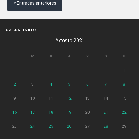
de
Entradas anteriores
estructurales’»
entradas
CALENDARIO
Agosto 2021
L
M
X
J
V
S
D
1
2
3
4
5
6
7
8
9
10
11
12
13
14
15
16
17
18
19
20
21
22
23
24
25
26
27
28
29