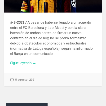
5-8-2021 /
A pesar de haberse llegado a un acuerdo
entre el FC Barcelona y Leo Messi y con la clara
intención de ambas partes de firmar un nuevo
contrato en el día de hoy, no se podrá formalizar
debido a obstáculos económicos y estructurales
(normativa de LaLiga española), según ha informado
el Barça en un comunicado.
«Leo
Sigue leyendo
→
Messi
deja
el
5 agosto, 2021
Barcelona
por
‘obstáculos
económicos
Navegación
y