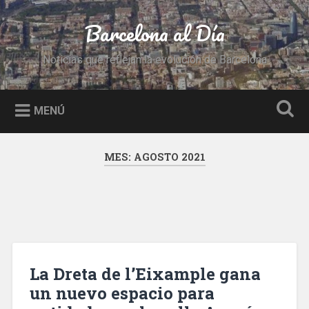
Saltar
al
Barcelona al Día
Buscar
contenido
Noticias que reflejan la evolución de Barcelona
MENÚ
MES:
AGOSTO 2021
La Dreta de l’Eixample gana
un nuevo espacio para