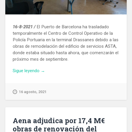
16-8-2021 /
El Puerto de Barcelona ha trasladado
temporalmente el Centro de Control Operativo de la
Policía Portuaria en la terminal Drassanes debido a las
obras de remodelación del edificio de servicios ASTA,
donde estaba situado hasta ahora, que comenzarán el
próximo mes de septiembre.
«El
Sigue leyendo
→
Centro
de
Control
16 agosto, 2021
de
la
Policía
Portuaria
Aena adjudica por 17,4 M€
de
obras de renovación del
Barcelona