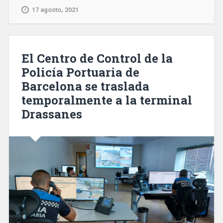
las
17 agosto, 2021
víctimas
del
atentado
del
El Centro de Control de la
17
Policía Portuaria de
de
Barcelona se traslada
agoto
de
temporalmente a la terminal
2017»
Drassanes