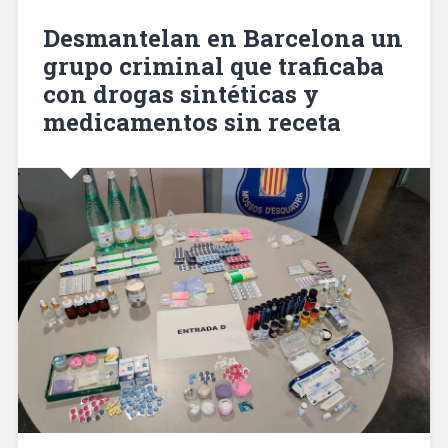
ampliación
de
Desmantelan en Barcelona un
sus
grupo criminal que traficaba
oficinas
con drogas sintéticas y
centrales
de
medicamentos sin receta
Montcada
i
Reixac»