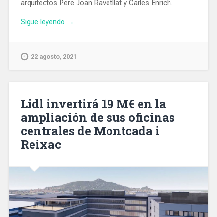
arquitectos Pere Joan Ravetllat y Carles Enrich.
«El
Sigue leyendo
→
futuro
mercado
provisional
22 agosto, 2021
de
Horta
se
reutilizará
Lidl invertirá 19 M€ en la
cuando
ampliación de sus oficinas
se
centrales de Montcada i
vayan
los
Reixac
paradistas»