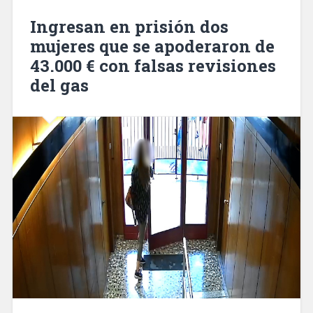
casi
Ingresan en prisión dos
900
mujeres que se apoderaron de
euros
43.000 € con falsas revisiones
para
pagar
del gas
el
alquiler
o
hipoteca»