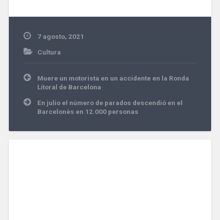
7 agosto, 2021
Cultura
Navegación
Muere un motorista en un accidente en la Ronda
de
Litoral de Barcelona
entradas
En julio el número de parados descendió en el
Barcelonès en 12.000 personas