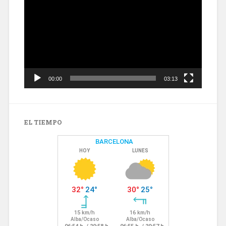
vídeo
00:00
03:13
EL TIEMPO