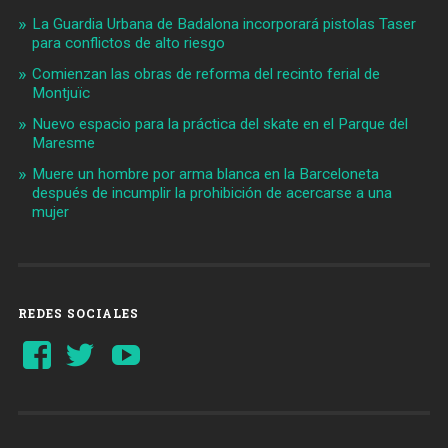
La Guardia Urbana de Badalona incorporará pistolas Taser
para conflictos de alto riesgo
Comienzan las obras de reforma del recinto ferial de
Montjuïc
Nuevo espacio para la práctica del skate en el Parque del
Maresme
Muere un hombre por arma blanca en la Barceloneta
después de incumplir la prohibición de acercarse a una
mujer
REDES SOCIALES
Ver
Ver
YouTube
perfil
perfil
de
de
Barcelonaaldia
@BCN_aldia
en
en
Facebook
Twitter