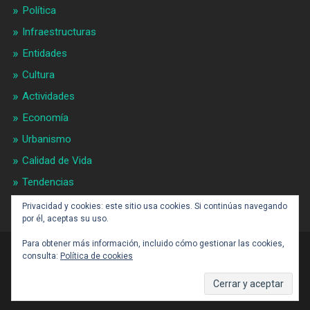
Política
Infraestructuras
Entidades
Cultura
Actividades
Economía
Urbanismo
Calidad de Vida
Tendencias
Gran BCN
Privacidad y cookies: este sitio usa cookies. Si continúas navegando
por él, aceptas su uso.
Para obtener más información, incluido cómo gestionar las cookies,
consulta:
Política de cookies
CONTACTO: BARCELONAALDIA21 (ARROBA)
GMAIL.COM
SUBIR ↑