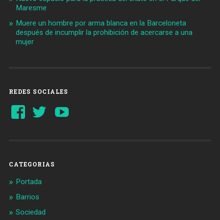
Maresme
Muere un hombre por arma blanca en la Barceloneta
después de incumplir la prohibición de acercarse a una
mujer
REDES SOCIALES
Ver
Ver
YouTube
perfil
perfil
de
de
Barcelonaaldia
@BCN_aldia
en
en
Facebook
Twitter
CATEGORIAS
Portada
Barrios
Sociedad