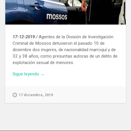
17-12-2019 /
Agentes de la División de Investigación
Criminal de Mossos detuvieron el pasado 10 de
diciembre dos mujeres, de nacionalidad marroquí y de
32 y 38 años, como presuntas autoras de un delito de
explotación sexual de menores.
«Detienen
Sigue leyendo
→
a
dos
mujeres
17 diciembre, 2019
por
explotar
sexualmente
a
una