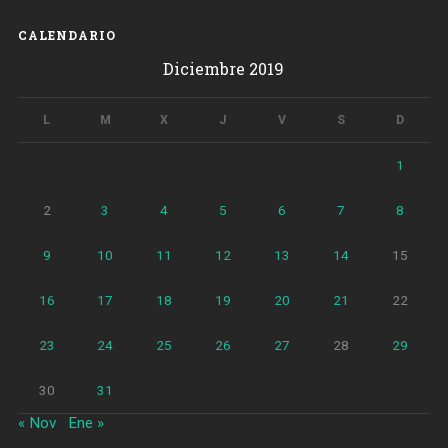
menor
en
CALENDARIO
Barcelona»
Diciembre 2019
L
M
X
J
V
S
D
1
2
3
4
5
6
7
8
9
10
11
12
13
14
15
16
17
18
19
20
21
22
23
24
25
26
27
28
29
30
31
« Nov
Ene »