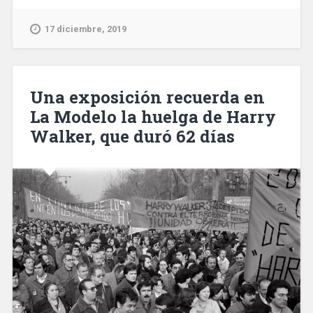
ya
disfruta
17 diciembre, 2019
con
plenitud
de
su
Una exposición recuerda en
supermanzana»
La Modelo la huelga de Harry
Walker, que duró 62 días