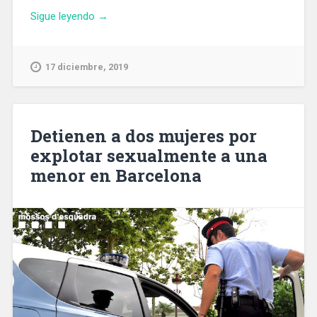
«Pedro
Sigue leyendo
→
Velázquez,
nuevo
Jefe
17 diciembre, 2019
de
la
Guardia
Urbana
Detienen a dos mujeres por
de
explotar sexualmente a una
Barcelona»
menor en Barcelona