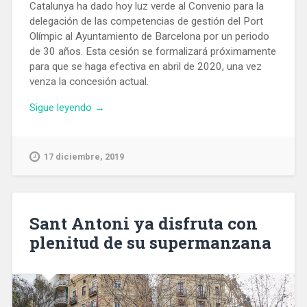
Catalunya ha dado hoy luz verde al Convenio para la
delegación de las competencias de gestión del Port
Olímpic al Ayuntamiento de Barcelona por un periodo
de 30 años. Esta cesión se formalizará próximamente
para que se haga efectiva en abril de 2020, una vez
venza la concesión actual.
«La
Sigue leyendo
→
Generalitat
aprueba
ceder
17 diciembre, 2019
al
Ayuntamiento
de
Barcelona
Sant Antoni ya disfruta con
la
plenitud de su supermanzana
gestión
del
Port
Olímpic»