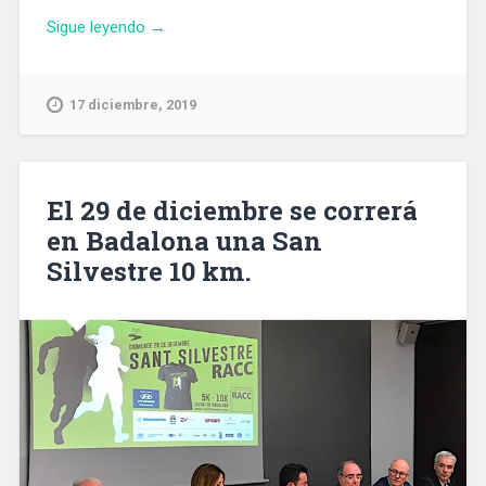
«El
Sigue leyendo
→
Ayuntamiento
precinta
ocho
17 diciembre, 2019
negocios
de
souvenirs
por
El 29 de diciembre se correrá
incumplir
en Badalona una San
la
Silvestre 10 km.
normativa
municipal»