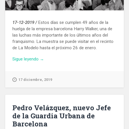
17-12-2019 /
Estos días se cumplen 49 años de la
huelga de la empresa barcelona Harry Walker, una de
las luchas más importante de los últimos años del
franquismo. La muestra se puede visitar en el recinto
de La Modelo hasta el próximo 26 de enero.
«Una
Sigue leyendo
→
exposición
recuerda
en
17 diciembre, 2019
La
Modelo
la
huelga
Pedro Velázquez, nuevo Jefe
de
de la Guardia Urbana de
Harry
Barcelona
Walker,
que