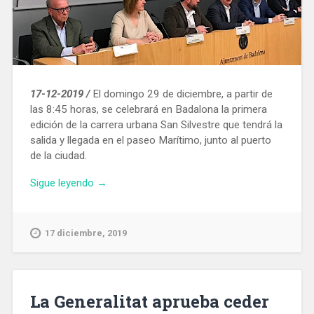
17-12-2019 /
El domingo 29 de diciembre, a partir de
las 8:45 horas, se celebrará en Badalona la primera
edición de la carrera urbana San Silvestre que tendrá la
salida y llegada en el paseo Marítimo, junto al puerto
de la ciudad.
«El
Sigue leyendo
→
29
de
diciembre
17 diciembre, 2019
se
correrá
en
Badalona
La Generalitat aprueba ceder
una