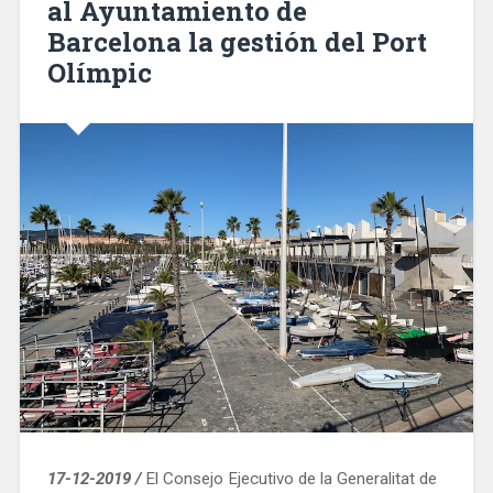
al Ayuntamiento de
San
Barcelona la gestión del Port
Silvestre
10
Olímpic
km.»
17-12-2019 /
El Consejo Ejecutivo de la Generalitat de