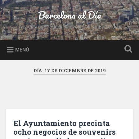
Saltar
al
Barcelona al Día
Buscar
contenido
Noticias que reflejan la evolución de Barcelona
MENÚ
DÍA:
17 DE DICIEMBRE DE 2019
El Ayuntamiento precinta
ocho negocios de souvenirs