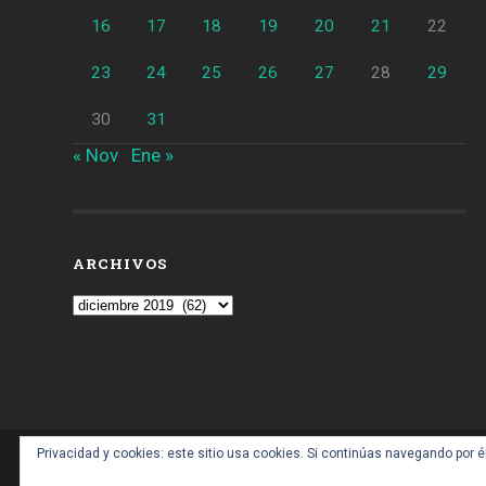
16
17
18
19
20
21
22
23
24
25
26
27
28
29
30
31
« Nov
Ene »
ARCHIVOS
Archivos
Privacidad y cookies: este sitio usa cookies. Si continúas navegando por é
CONTACTO: BARCELONAALDIA21 (ARROBA) GM