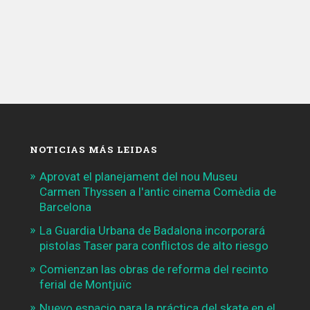
NOTICIAS MÁS LEIDAS
Aprovat el planejament del nou Museu
Carmen Thyssen a l'antic cinema Comèdia de
Barcelona
La Guardia Urbana de Badalona incorporará
pistolas Taser para conflictos de alto riesgo
Comienzan las obras de reforma del recinto
ferial de Montjuïc
Nuevo espacio para la práctica del skate en el