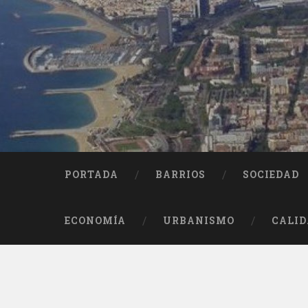
Saltar
al
contenido
Buscar
PORTADA
BARRIOS
SOCIEDAD
ECONOMÍA
URBANISMO
CALID