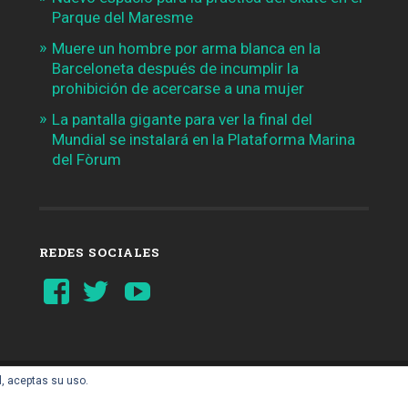
Parque del Maresme
Muere un hombre por arma blanca en la
Barceloneta después de incumplir la
prohibición de acercarse a una mujer
La pantalla gigante para ver la final del
Mundial se instalará en la Plataforma Marina
del Fòrum
REDES SOCIALES
Ver
Ver
YouTube
perfil
perfil
de
de
Barcelonaaldia
@BCN_aldia
en
en
Facebook
Twitter
l, aceptas su uso.
AIL.COM