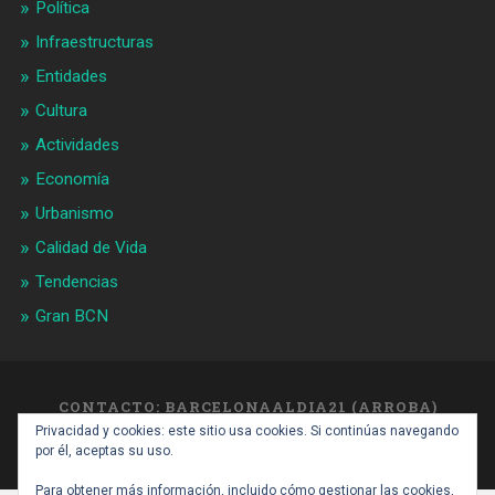
Política
Infraestructuras
Entidades
Cultura
Actividades
Economía
Urbanismo
Calidad de Vida
Tendencias
Gran BCN
CONTACTO: BARCELONAALDIA21 (ARROBA)
GMAIL.COM
Privacidad y cookies: este sitio usa cookies. Si continúas navegando
SUBIR ↑
por él, aceptas su uso.
Para obtener más información, incluido cómo gestionar las cookies,