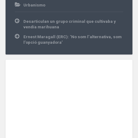
Urbanismo
Navegación
Desarticulan un grupo criminal que cultivaba y
de
vendía marihuana
entradas
Ernest Maragall (ERC): ‘No som l’alternativa, som
l’opció guanyadora’