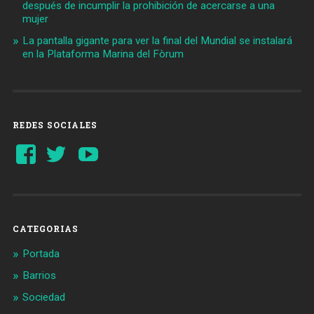
después de incumplir la prohibición de acercarse a una
mujer
La pantalla gigante para ver la final del Mundial se instalará
en la Plataforma Marina del Fòrum
REDES SOCIALES
Ver
Ver
YouTube
perfil
perfil
de
de
Barcelonaaldia
@BCN_aldia
en
en
Facebook
Twitter
CATEGORIAS
Portada
Barrios
Sociedad