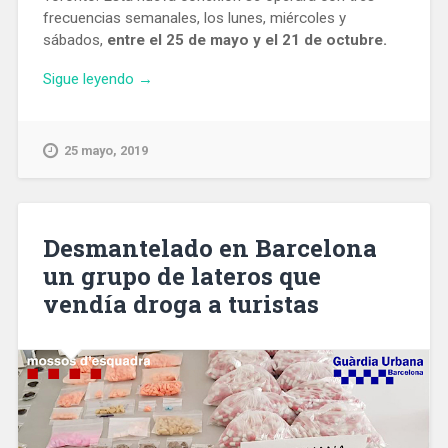
frecuencias semanales, los lunes, miércoles y
sábados,
entre el 25 de mayo y el 21 de octubre.
«El
Sigue leyendo
→
Aeropuerto
de
Barcelona
25 mayo, 2019
inaugura
una
nueva
conexión
Desmantelado en Barcelona
con
un grupo de lateros que
Toronto
vendía droga a turistas
servida
por
WestJet»