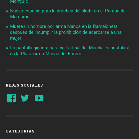
Montjuïc
Nuevo espacio para la práctica del skate en el Parque del
Maresme
Muere un hombre por arma blanca en la Barceloneta
después de incumplir la prohibición de acercarse a una
mujer
La pantalla gigante para ver la final del Mundial se instalará
en la Plataforma Marina del Fòrum
REDES SOCIALES
Ver
Ver
YouTube
perfil
perfil
de
de
Barcelonaaldia
@BCN_aldia
en
en
Facebook
Twitter
CATEGORIAS