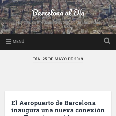
Saltar
al
Barcelona al Día
Buscar
contenido
Noticias que reflejan la evolución de Barcelona
MENÚ
DÍA:
25 DE MAYO DE 2019
El Aeropuerto de Barcelona
inaugura una nueva conexión