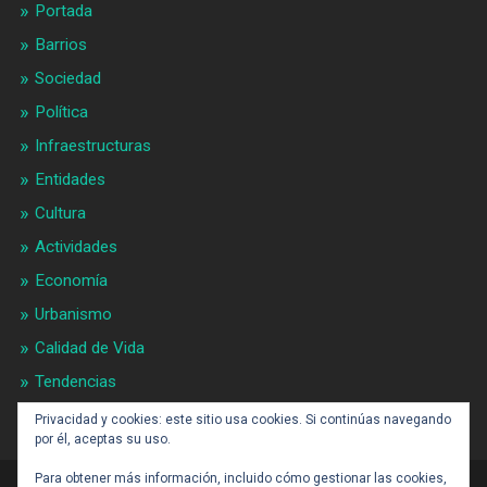
Portada
Barrios
Sociedad
Política
Infraestructuras
Entidades
Cultura
Actividades
Economía
Urbanismo
Calidad de Vida
Tendencias
Gran BCN
Privacidad y cookies: este sitio usa cookies. Si continúas navegando
por él, aceptas su uso.
Para obtener más información, incluido cómo gestionar las cookies,