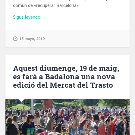
común de «recuperar Barcelona».
«Valls
Sigue leyendo
→
recibe
el
apoyo
15 mayo, 2019
de
intelectuales
con
diferentes
Aquest diumenge, 19 de maig,
sensibilidades
es farà a Badalona una nova
políticas»
edició del Mercat del Trasto