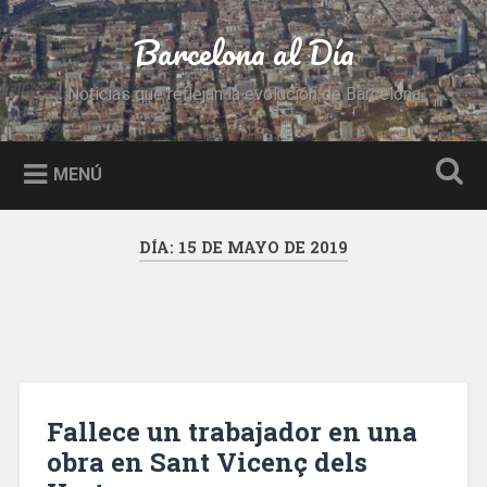
Saltar
al
Barcelona al Día
Buscar
contenido
Noticias que reflejan la evolución de Barcelona
MENÚ
DÍA:
15 DE MAYO DE 2019
Fallece un trabajador en una
obra en Sant Vicenç dels