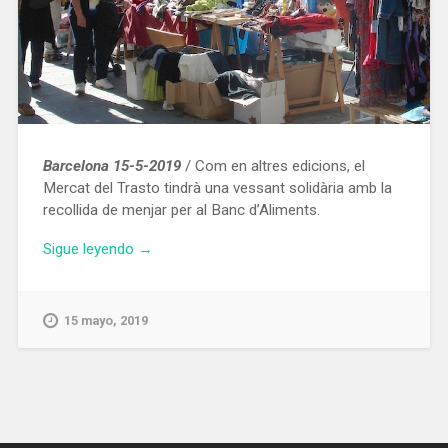
Barcelona 15-5-2019
/ Com en altres edicions, el
Mercat del Trasto tindrà una vessant solidària amb la
recollida de menjar per al Banc d’Aliments.
«Aquest
Sigue leyendo
→
diumenge,
19
de
15 mayo, 2019
maig,
es
farà
a
Badalona
una