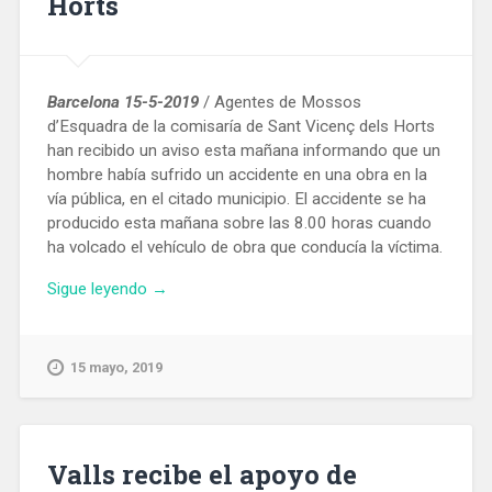
Horts
Barcelona 15-5-2019
/ Agentes de Mossos
d’Esquadra de la comisaría de Sant Vicenç dels Horts
han recibido un aviso esta mañana informando que un
hombre había sufrido un accidente en una obra en la
vía pública, en el citado municipio. El accidente se ha
producido esta mañana sobre las 8.00 horas cuando
ha volcado el vehículo de obra que conducía la víctima.
«Fallece
Sigue leyendo
→
un
trabajador
en
15 mayo, 2019
una
obra
en
Sant
Valls recibe el apoyo de
Vicenç