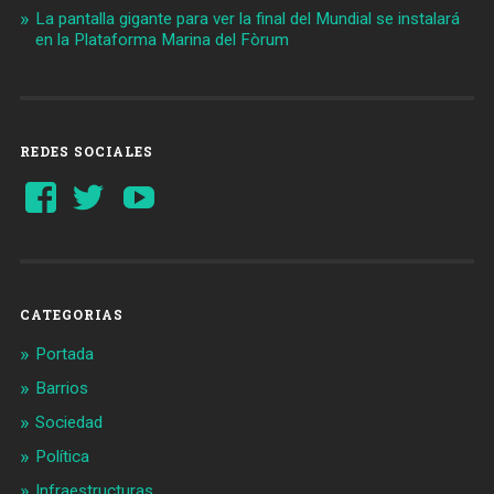
La pantalla gigante para ver la final del Mundial se instalará
en la Plataforma Marina del Fòrum
REDES SOCIALES
Ver
Ver
YouTube
perfil
perfil
de
de
Barcelonaaldia
@BCN_aldia
en
en
Facebook
Twitter
CATEGORIAS
Portada
Barrios
Sociedad
Política
Infraestructuras