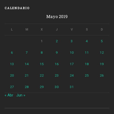
nova
CALENDARIO
edició
Mayo 2019
del
Mercat
del
L
M
X
J
V
S
D
Trasto»
1
2
3
4
5
6
7
8
9
10
11
12
13
14
15
16
17
18
19
20
21
22
23
24
25
26
27
28
29
30
31
« Abr
Jun »