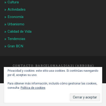
Cultura
Actividades
Economía
Urbanismo
Calidad de Vida
Tendencias
Gran BCN
CONTACTO: BARCELONAALDIA21 (ARROBA)
GMAIL.COM
Privacidad y cookies: este sitio usa cookies. Si continúas navegando
SUBIR ↑
por él, aceptas su uso.
Para obtener más información, incluido cómo gestionar las cookies,
consulta:
Política de cookies