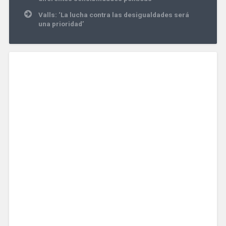
entradas
Valls: ‘La lucha contra las desigualdades será
una prioridad’