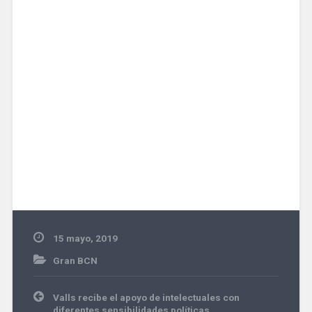
15 mayo, 2019
Gran BCN
Navegación
Valls recibe el apoyo de intelectuales con
de
diferentes sensibilidades políticas