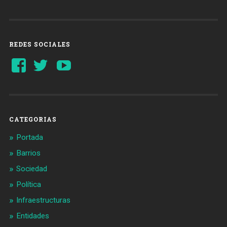
REDES SOCIALES
Ver
Ver
YouTube
perfil
perfil
de
de
Barcelonaaldia
@BCN_aldia
en
en
Facebook
Twitter
CATEGORIAS
Portada
Barrios
Sociedad
Política
Infraestructuras
Entidades