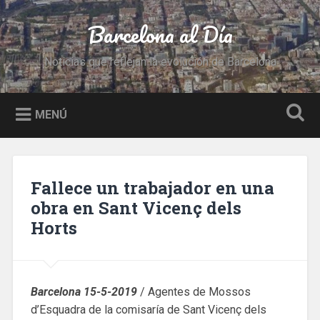
Saltar
al
Barcelona al Día
Buscar
contenido
Noticias que reflejan la evolución de Barcelona
MENÚ
Fallece un trabajador en una
obra en Sant Vicenç dels
Horts
Barcelona 15-5-2019
/ Agentes de Mossos
d’Esquadra de la comisaría de Sant Vicenç dels