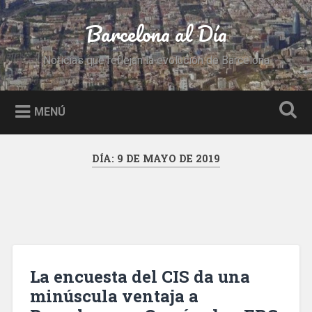
Saltar
al
Barcelona al Día
Buscar
contenido
Noticias que reflejan la evolución de Barcelona
MENÚ
DÍA:
9 DE MAYO DE 2019
La encuesta del CIS da una
minúscula ventaja a