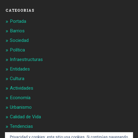
CATEGORIAS
Portada
Barrios
Sociedad
Política
Infraestructuras
Entidades
Cultura
Actividades
Economía
Urbanismo
Calidad de Vida
Tendencias
Gran BCN
Privacidad y cookies: este sitio usa cookies. Si continúas navegando