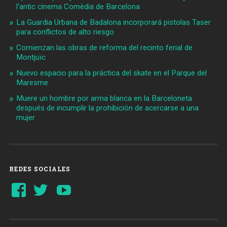
l'antic cinema Comèdia de Barcelona
La Guardia Urbana de Badalona incorporará pistolas Taser
para conflictos de alto riesgo
Comienzan las obras de reforma del recinto ferial de
Montjuïc
Nuevo espacio para la práctica del skate en el Parque del
Maresme
Muere un hombre por arma blanca en la Barceloneta
después de incumplir la prohibición de acercarse a una
mujer
REDES SOCIALES
Ver
Ver
YouTube
perfil
perfil
de
de
Barcelonaaldia
@BCN_aldia
en
en
Facebook
Twitter