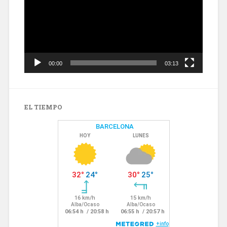
00:00
03:13
EL TIEMPO