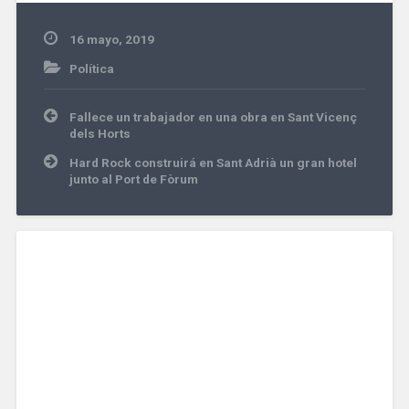
16 mayo, 2019
Política
Navegación
Fallece un trabajador en una obra en Sant Vicenç
de
dels Horts
entradas
Hard Rock construirá en Sant Adrià un gran hotel
junto al Port de Fòrum