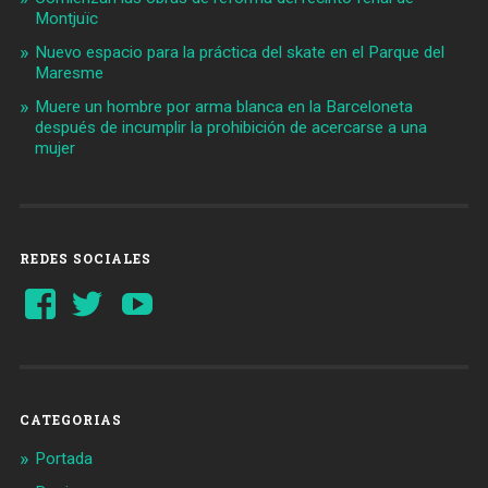
Montjuïc
Nuevo espacio para la práctica del skate en el Parque del
Maresme
Muere un hombre por arma blanca en la Barceloneta
después de incumplir la prohibición de acercarse a una
mujer
REDES SOCIALES
Ver
Ver
YouTube
perfil
perfil
de
de
Barcelonaaldia
@BCN_aldia
en
en
Facebook
Twitter
CATEGORIAS
Portada