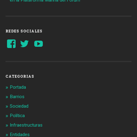
en la Plataforma Marina del Fòrum
REDES SOCIALES
Ver
Ver
YouTube
perfil
perfil
de
de
Barcelonaaldia
@BCN_aldia
en
en
Facebook
Twitter
CATEGORIAS
Portada
Barrios
Sociedad
Política
Infraestructuras
Entidades