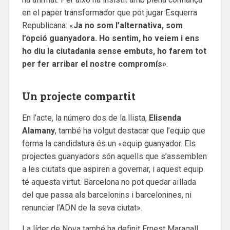
en el paper transformador que pot jugar Esquerra
Republicana: «
Ja no som l’alternativa, som
l’opció guanyadora. Ho sentim, ho veiem i ens
ho diu la ciutadania sense embuts, ho farem tot
per fer arribar el nostre compromís»
.
Un projecte compartit
En l’acte, la número dos de la llista,
Elisenda
Alamany
, també ha volgut destacar que l’equip que
forma la candidatura és un «equip guanyador. Els
projectes guanyadors són aquells que s’assemblen
a les ciutats que aspiren a governar, i aquest equip
té aquesta virtut. Barcelona no pot quedar aïllada
del que passa als barcelonins i barcelonines, ni
renunciar l’ADN de la seva ciutat».
La líder de Nova també ha definit Ernest Maragall