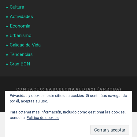
Cultura
Actividades
Economía
Urbanismo
Calidad de Vida
Tendencias
Gran BCN
CONTACTO: BARCELONAALDIA21 (ARROBA)
GMAIL.COM
Privacidad y cookies: este sitio usa cookies. Si continúas navegando
SUBIR ↑
por él, aceptas su uso.
Para obtener más información, incluido cómo gestionar las cookies,
consulta:
Política de cookies