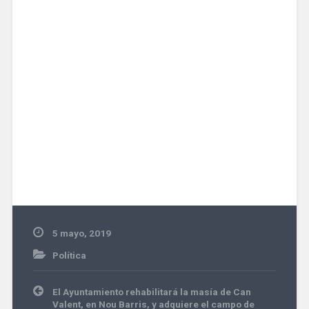
5 mayo, 2019
Política
Navegación
El Ayuntamiento rehabilitará la masía de Can
de
Valent, en Nou Barris, y adquiere el campo de