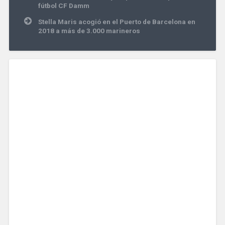
entradas
fútbol CF Damm
Stella Maris acogió en el Puerto de Barcelona en
2018 a más de 3.000 marineros