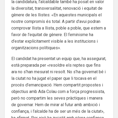
la candidatura, l’alcaldable també ha posat en valor
la diversitat, transversalitat, renovació i equitat de
gènere de les llistes: «En aquestes municipals el
nostre compromís és total. A partir d’avui podran
comprovar llista a llista, poble a poble, que estem a
favor de l’equitat de gènere. El feminisme ha
d’estar explícitament visible a les institucions i
organitzacions polítiques».
El candidat ha presentat un equip que, ha assegurat,
està preparada per «resoldre els reptes que fins
ara no s’han mesurat ni resolt. No s’ha governat bé i
la ciutat no ha jugat el paper que li tocava en el
procés d’emancipació. Hem compartit propostes i
objectius amb Ada Colau com a força progressista,
però no compartim les seves pràctiques i manera
de governar. Hem de mirar al futur amb ambició i
confiança, i l’alcalde ha de ser un més de la ciutat»,
ha afirmat. Per això ha insistit amb plena confiança