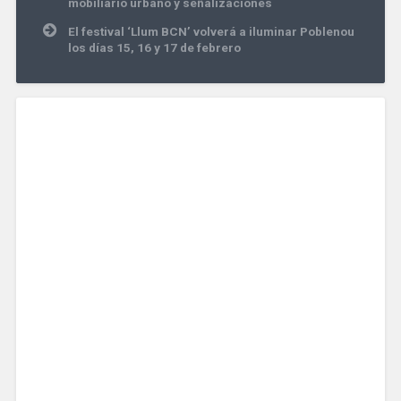
mobiliario urbano y señalizaciones
entradas
El festival ‘Llum BCN’ volverá a iluminar Poblenou
los días 15, 16 y 17 de febrero