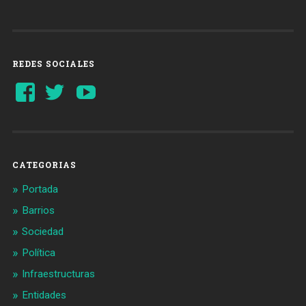
REDES SOCIALES
Ver
Ver
YouTube
perfil
perfil
de
de
Barcelonaaldia
@BCN_aldia
en
en
Facebook
Twitter
CATEGORIAS
Portada
Barrios
Sociedad
Política
Infraestructuras
Entidades