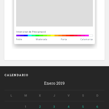
CALENDARIO
Enero 2019
L
M
X
J
V
S
D
1
2
3
4
5
6