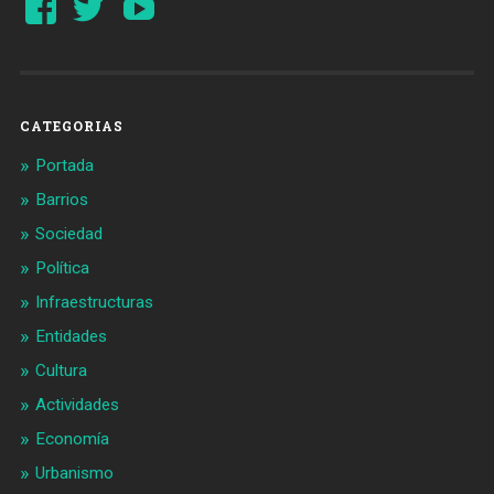
perfil
perfil
de
de
Barcelonaaldia
@BCN_aldia
en
en
Facebook
Twitter
CATEGORIAS
Portada
Barrios
Sociedad
Política
Infraestructuras
Entidades
Cultura
Actividades
Economía
Urbanismo