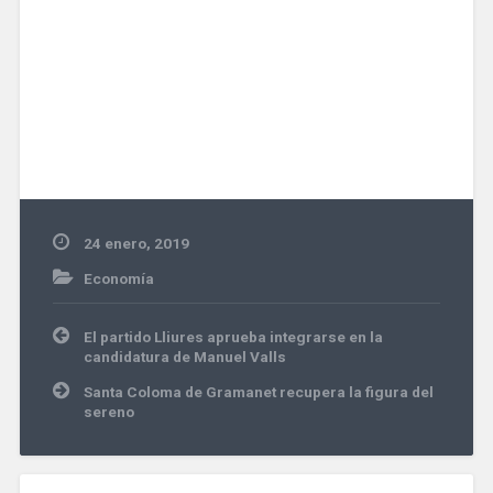
24 enero, 2019
Economía
Navegación
El partido Lliures aprueba integrarse en la
de
candidatura de Manuel Valls
entradas
Santa Coloma de Gramanet recupera la figura del
sereno