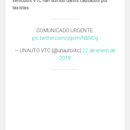
vehículos VTC han sufrido daños causados por
taxistas.
COMUNICADO URGENTE.
pic.twitter.com/yqoHVNbNCg
— UNAUTO VTC (@unautovtc)
22 de enero de
2019