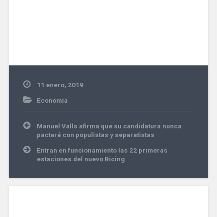
11 enero, 2019
Economía
Navegación
Manuel Valls afirma que su candidatura nunca
de
pactará con populistas y separatistas
entradas
Entran en funcionamiento las 22 primeras
estaciones del nuevo Bicing