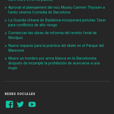
Aprovat el planejament del nou Museu Carmen Thyssen a
l'antic cinema Comèdia de Barcelona
La Guardia Urbana de Badalona incorporará pistolas Taser
para conflictos de alto riesgo
Comienzan las obras de reforma del recinto ferial de
Montjuïc
Nuevo espacio para la práctica del skate en el Parque del
Maresme
Muere un hombre por arma blanca en la Barceloneta
después de incumplir la prohibición de acercarse a una
mujer
REDES SOCIALES
Ver
Ver
YouTube
perfil
perfil
de
de