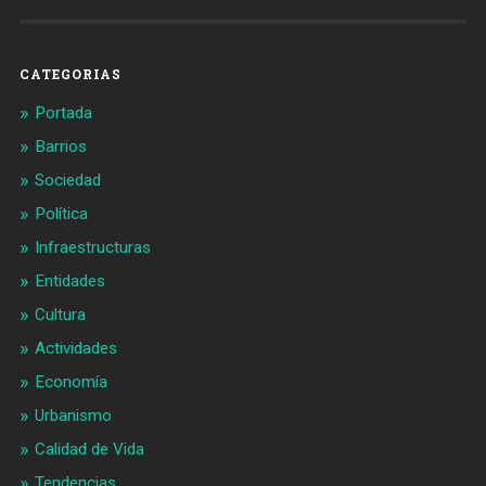
Barcelonaaldia
@BCN_aldia
en
en
Facebook
Twitter
CATEGORIAS
Portada
Barrios
Sociedad
Política
Infraestructuras
Entidades
Cultura
Actividades
Economía
Urbanismo
Calidad de Vida
Tendencias