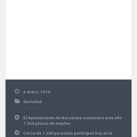
4 enero, 2019
Sociedad
Navegación
El Ayuntamiento de Barcelona convocará este año
de
1.343 plazas de empleo
entradas
Cerca de 1.200 personas participan hoy en la