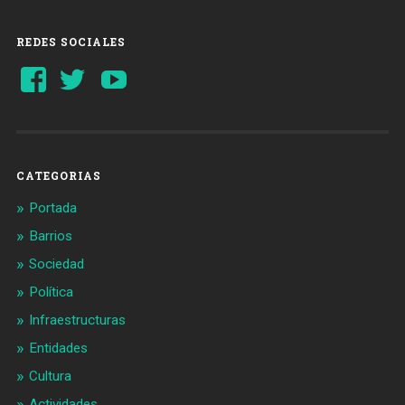
REDES SOCIALES
Ver
Ver
YouTube
perfil
perfil
de
de
Barcelonaaldia
@BCN_aldia
en
en
Facebook
Twitter
CATEGORIAS
Portada
Barrios
Sociedad
Política
Infraestructuras
Entidades
Cultura
Actividades