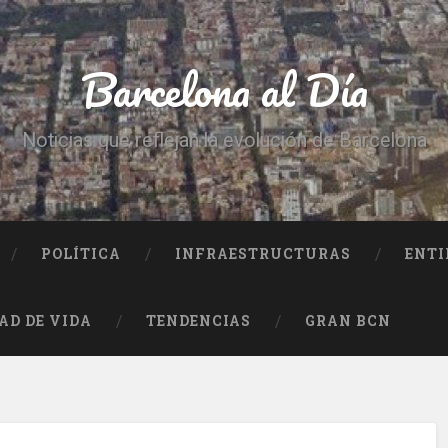
Barcelona al Día
Noticias que reflejan la evolución de Barcelona
POLÍTICA
INFRAESTRUCTURAS
ENTI
AD DE VIDA
TENDENCIAS
GRAN BCN