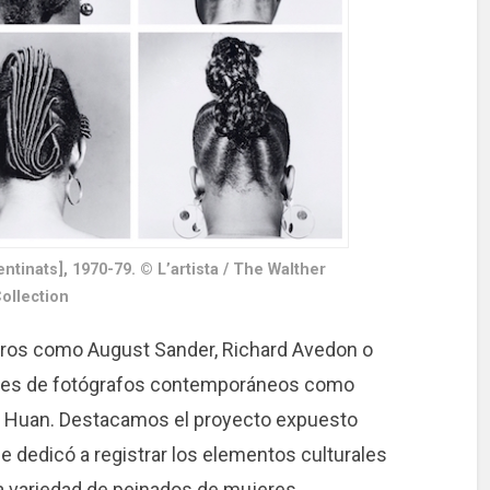
entinats], 1970-79. © L’artista / The Walther
ollection
tros como August Sander, Richard Avedon o
genes de fotógrafos contemporáneos como
g Huan. Destacamos el proyecto expuesto
 se dedicó a registrar los elementos culturales
ia variedad de peinados de mujeres.