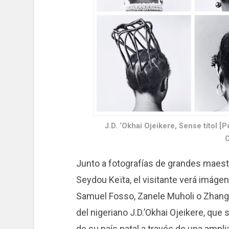
J.D. ‘Okhai Ojeikere, Sense títol [P
C
Junto a fotografías de grandes maes
Seydou Keïta, el visitante verá imá
Samuel Fosso, Zanele Muholi o Zhan
del nigeriano J.D.’Okhai Ojeikere, que
de su país natal a través de una ampl