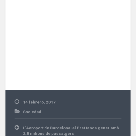
14 febrero, 2017
Sociedad
Navegación
L’Aeroport de Barcelona-el Prat tanca gener amb
de
2,8 milions de passatgers