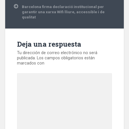
entradas
Barcelona firma declaració institucional per
garantir una xarxa Wifi lliure, accessible i de
qualitat
Deja una respuesta
Tu dirección de correo electrónico no será
publicada.
Los campos obligatorios están
marcados con