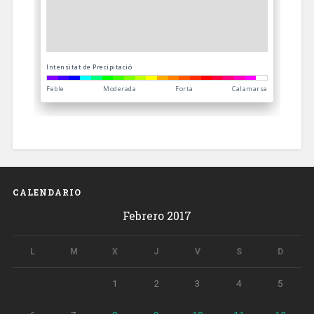
CALENDARIO
Febrero 2017
L
M
X
J
V
S
D
1
2
3
4
5