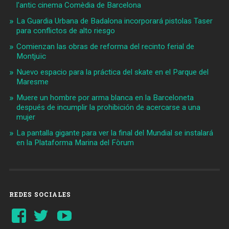
l'antic cinema Comèdia de Barcelona
La Guardia Urbana de Badalona incorporará pistolas Taser
para conflictos de alto riesgo
Comienzan las obras de reforma del recinto ferial de
Montjuïc
Nuevo espacio para la práctica del skate en el Parque del
Maresme
Muere un hombre por arma blanca en la Barceloneta
después de incumplir la prohibición de acercarse a una
mujer
La pantalla gigante para ver la final del Mundial se instalará
en la Plataforma Marina del Fòrum
REDES SOCIALES
Ver
Ver
YouTube
perfil
perfil
de
de