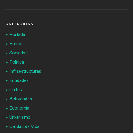
Barcelonaaldia
@BCN_aldia
en
en
Facebook
Twitter
CATEGORIAS
Portada
Barrios
Sociedad
Política
Infraestructuras
Entidades
Cultura
Actividades
Economía
Urbanismo
Calidad de Vida