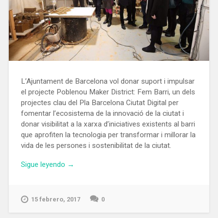
L’Ajuntament de Barcelona vol donar suport i impulsar
el projecte Poblenou Maker District: Fem Barri, un dels
projectes clau del Pla Barcelona Ciutat Digital per
fomentar l’ecosistema de la innovació de la ciutat i
donar visibilitat a la xarxa d’iniciatives existents al barri
que aprofiten la tecnologia per transformar i millorar la
vida de les persones i sostenibilitat de la ciutat.
«Barcelona
Sigue leyendo
→
situa
el
Poblenou
15 febrero, 2017
0
com
l’epicentre