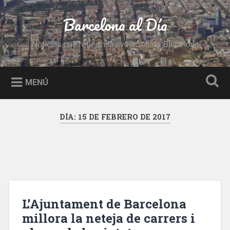
Saltar
al
Barcelona al Día
Buscar
contenido
Noticias que reflejan la evolución de Barcelona
MENÚ
DÍA:
15 DE FEBRERO DE 2017
L’Ajuntament de Barcelona
millora la neteja de carrers i