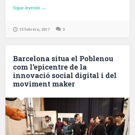
«L’Ajuntament
Sigue leyendo
→
de
Barcelona
millora
15 febrero, 2017
0
la
neteja
de
carrers
Barcelona situa el Poblenou
i
com l’epicentre de la
places
innovació social digital i del
de
la
moviment maker
ciutat»