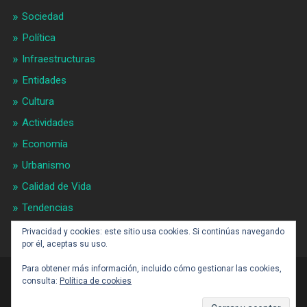
Sociedad
Política
Infraestructuras
Entidades
Cultura
Actividades
Economía
Urbanismo
Calidad de Vida
Tendencias
Gran BCN
Privacidad y cookies: este sitio usa cookies. Si continúas navegando
por él, aceptas su uso.
Para obtener más información, incluido cómo gestionar las cookies,
consulta:
Política de cookies
CONTACTO: BARCELONAALDIA21 (ARROBA)
GMAIL.COM