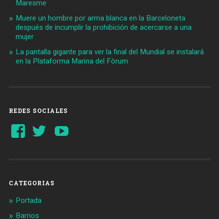
Maresme
Muere un hombre por arma blanca en la Barceloneta
después de incumplir la prohibición de acercarse a una
mujer
La pantalla gigante para ver la final del Mundial se instalará
en la Plataforma Marina del Fòrum
REDES SOCIALES
Ver
Ver
YouTube
perfil
perfil
de
de
Barcelonaaldia
@BCN_aldia
en
en
Facebook
Twitter
CATEGORIAS
Portada
Barrios