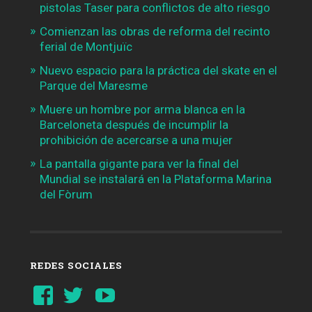
pistolas Taser para conflictos de alto riesgo
Comienzan las obras de reforma del recinto
ferial de Montjuïc
Nuevo espacio para la práctica del skate en el
Parque del Maresme
Muere un hombre por arma blanca en la
Barceloneta después de incumplir la
prohibición de acercarse a una mujer
La pantalla gigante para ver la final del
Mundial se instalará en la Plataforma Marina
del Fòrum
REDES SOCIALES
Ver
Ver
YouTube
perfil
perfil
de
de