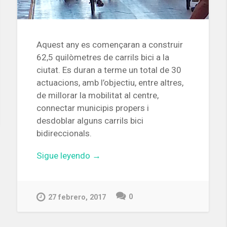
Aquest any es començaran a construir
62,5 quilòmetres de carrils bici a la
ciutat. Es duran a terme un total de 30
actuacions, amb l’objectiu, entre altres,
de millorar la mobilitat al centre,
connectar municipis propers i
desdoblar alguns carrils bici
bidireccionals.
«Enguany
Sigue leyendo
→
Barcelona
tindrà
62,5
0
27 febrero, 2017
quilòmetres
nous