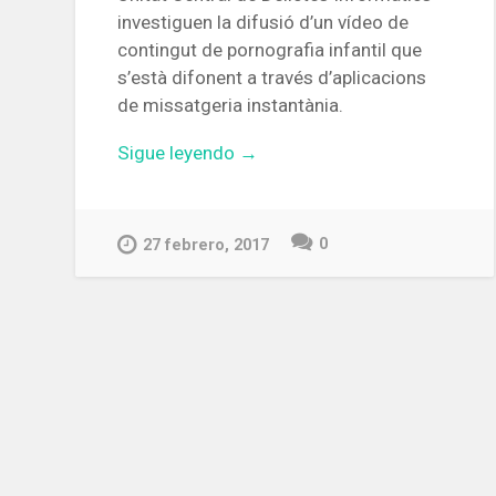
investiguen la difusió d’un vídeo de
contingut de pornografia infantil que
s’està difonent a través d’aplicacions
de missatgeria instantània.
«Els
Sigue leyendo
→
Mossos
d’Esquadra
alerten
0
27 febrero, 2017
de
la
difusió
d’un
vídeo
de
pornografia
infantil
per