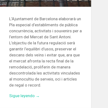
L’Ajuntament de Barcelona elaborarà un
Pla especial d’establiments de pública
concurrència, activitats i souvenirs per a
l’entorn del Mercat de Sant Antoni.
L’objectiu de la futura regulació serà
garantir l’equilibri d’usos, preservar el
descans dels veïns i evitar que, ara que
el mercat afronta la recta final de la
remodelació, proliferin de manera
descontrolada les activitats vinculades
al monocultiu de serveis, oci i articles
de regal o record.
«L’entorn
Sigue leyendo
→
del
Mercat