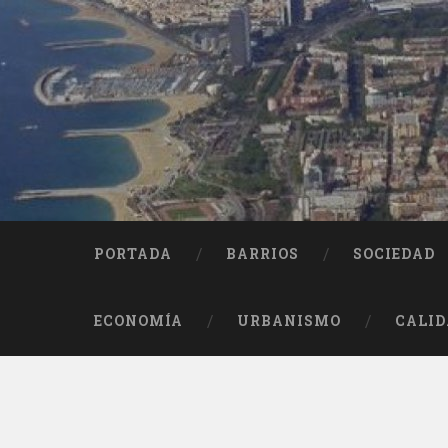
Saltar
al
contenido
Buscar
PORTADA
BARRIOS
SOCIEDAD
ECONOMÍA
URBANISMO
CALID