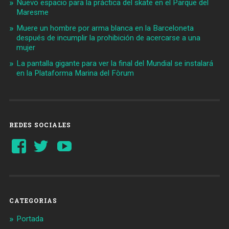
Nuevo espacio para la práctica del skate en el Parque del
Maresme
Muere un hombre por arma blanca en la Barceloneta
después de incumplir la prohibición de acercarse a una
mujer
La pantalla gigante para ver la final del Mundial se instalará
en la Plataforma Marina del Fòrum
REDES SOCIALES
Ver
Ver
YouTube
perfil
perfil
de
de
Barcelonaaldia
@BCN_aldia
en
en
Facebook
Twitter
CATEGORIAS
Portada