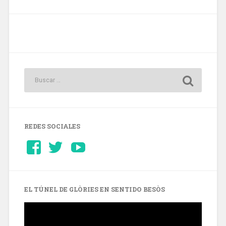
REDES SOCIALES
Ver
Ver
YouTube
perfil
perfil
de
de
Barcelonaaldia
@BCN_aldia
en
en
Facebook
Twitter
EL TÚNEL DE GLÒRIES EN SENTIDO BESÒS
Reproductor
de
vídeo