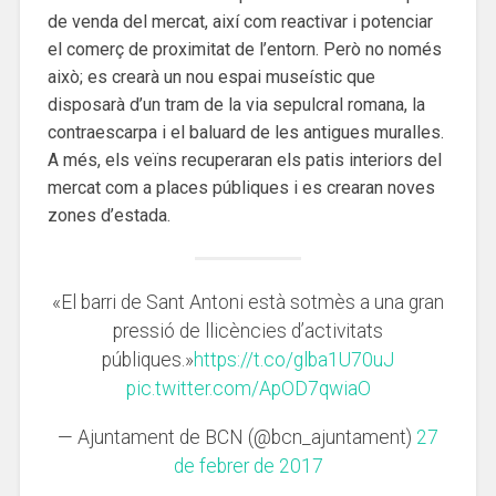
de venda del mercat, així com reactivar i potenciar
el comerç de proximitat de l’entorn. Però no només
això; es crearà un nou espai museístic que
disposarà d’un tram de la via sepulcral romana, la
contraescarpa i el baluard de les antigues muralles.
A més, els veïns recuperaran els patis interiors del
mercat com a places públiques i es crearan noves
zones d’estada.
«El barri de Sant Antoni està sotmès a una gran
pressió de llicències d’activitats
públiques.»
https://t.co/glba1U70uJ
pic.twitter.com/ApOD7qwiaO
— Ajuntament de BCN (@bcn_ajuntament)
27
de febrer de 2017