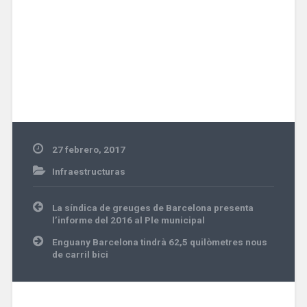
27 febrero, 2017
Infraestructuras
Navegación
La síndica de greuges de Barcelona presenta
de
l’informe del 2016 al Ple municipal
entradas
Enguany Barcelona tindrà 62,5 quilòmetres nous
de carril bici