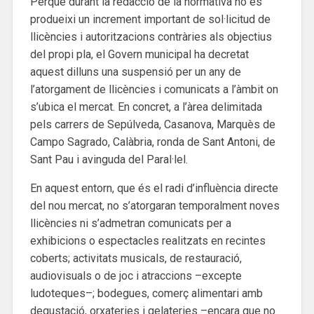
Perquè durant la redacció de la normativa no es
produeixi un increment important de sol·licitud de
llicències i autoritzacions contràries als objectius
del propi pla, el Govern municipal ha decretat
aquest dilluns una suspensió per un any de
l’atorgament de llicències i comunicats a l’àmbit on
s’ubica el mercat. En concret, a l’àrea delimitada
pels carrers de Sepúlveda, Casanova, Marquès de
Campo Sagrado, Calàbria, ronda de Sant Antoni, de
Sant Pau i avinguda del Paral·lel.
En aquest entorn, que és el radi d’influència directe
del nou mercat, no s’atorgaran temporalment noves
llicències ni s’admetran comunicats per a
exhibicions o espectacles realitzats en recintes
coberts; activitats musicals, de restauració,
audiovisuals o de joc i atraccions –excepte
ludoteques–; bodegues, comerç alimentari amb
degustació, orxateries i gelateries –encara que no