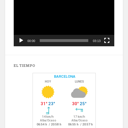
vídeo
00:00
03:13
EL TIEMPO