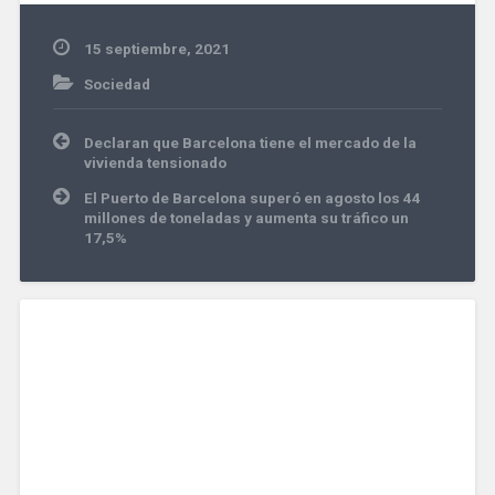
15 septiembre, 2021
Sociedad
Navegación
Declaran que Barcelona tiene el mercado de la
de
vivienda tensionado
entradas
El Puerto de Barcelona superó en agosto los 44
millones de toneladas y aumenta su tráfico un
17,5%