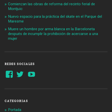
Comienzan las obras de reforma del recinto ferial de
Montjuïc
Nuevo espacio para la práctica del skate en el Parque del
Maresme
Muere un hombre por arma blanca en la Barceloneta
después de incumplir la prohibición de acercarse a una
mujer
REDES SOCIALES
Ver
Ver
YouTube
perfil
perfil
de
de
Barcelonaaldia
@BCN_aldia
en
en
Facebook
Twitter
CATEGORIAS
Portada