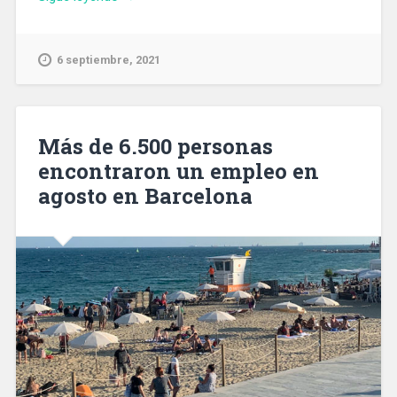
ahogado
un
hombre
6 septiembre, 2021
de
34
años
en
Más de 6.500 personas
la
encontraron un empleo en
playa
agosto en Barcelona
de
Badalona»