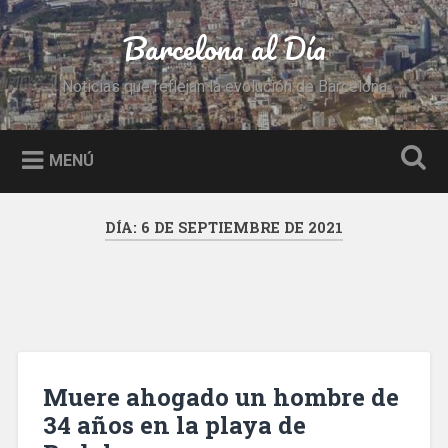
Saltar
al
Barcelona al Día
Buscar
contenido
Noticias que reflejan la evolución de Barcelona
MENÚ
DÍA:
6 DE SEPTIEMBRE DE 2021
Muere ahogado un hombre de
34 años en la playa de