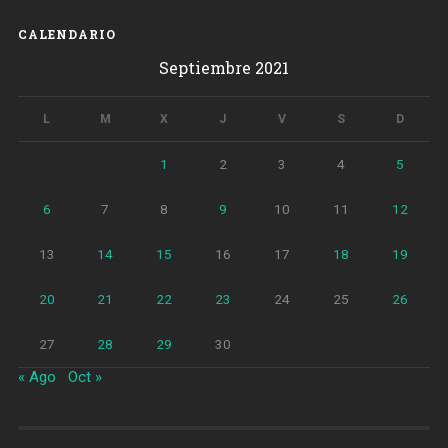
en
Barcelona»
CALENDARIO
Septiembre 2021
L
M
X
J
V
S
D
1
2
3
4
5
6
7
8
9
10
11
12
13
14
15
16
17
18
19
20
21
22
23
24
25
26
27
28
29
30
« Ago
Oct »