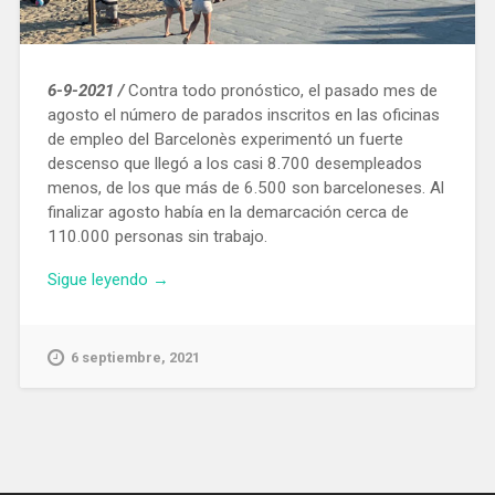
6-9-2021 /
Contra todo pronóstico, el pasado mes de
agosto el número de parados inscritos en las oficinas
de empleo del Barcelonès experimentó un fuerte
descenso que llegó a los casi 8.700 desempleados
menos, de los que más de 6.500 son barceloneses. Al
finalizar agosto había en la demarcación cerca de
110.000 personas sin trabajo.
«Más
Sigue leyendo
→
de
6.500
personas
6 septiembre, 2021
encontraron
un
empleo
en
agosto