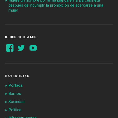
Muere un hombre por arma blanca en la Barceloneta
después de incumplir la prohibición de acercarse a una
mujer
REDES SOCIALES
Ver
Ver
YouTube
perfil
perfil
de
de
Barcelonaaldia
@BCN_aldia
en
en
Facebook
Twitter
CATEGORIAS
Portada
Barrios
Sociedad
Política