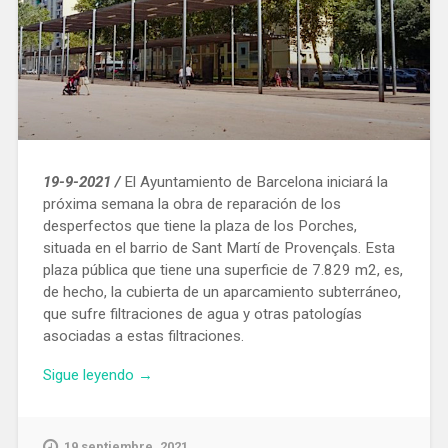
19-9-2021 /
El Ayuntamiento de Barcelona iniciará la
próxima semana la obra de reparación de los
desperfectos que tiene la plaza de los Porches,
situada en el barrio de Sant Martí de Provençals. Esta
plaza pública que tiene una superficie de 7.829 m2, es,
de hecho, la cubierta de un aparcamiento subterráneo,
que sufre filtraciones de agua y otras patologías
asociadas a estas filtraciones.
«Comienzan
Sigue leyendo
→
las
obras
para
19 septiembre, 2021