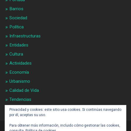
Barrios
Sociedad
Política
Infraestructuras
Entidades
Cultura
Actividades
Economía
Urbanismo
Calidad de Vida
Tendencias
Gran BCN
Privacidad y cookies: este sitio usa cookies. Si continúas navegando
por él, aceptas su uso.
Para obtener más información, incluido cómo gestionar las cookies,
consulta:
Política de cookies