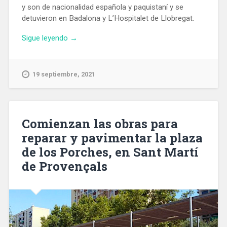
y son de nacionalidad española y paquistaní y se
detuvieron en Badalona y L’Hospitalet de Llobregat.
«Detienen
Sigue leyendo
→
a
dos
personas
19 septiembre, 2021
por
incendiar
un
taxi
Comienzan las obras para
en
reparar y pavimentar la plaza
Badalona»
de los Porches, en Sant Martí
de Provençals