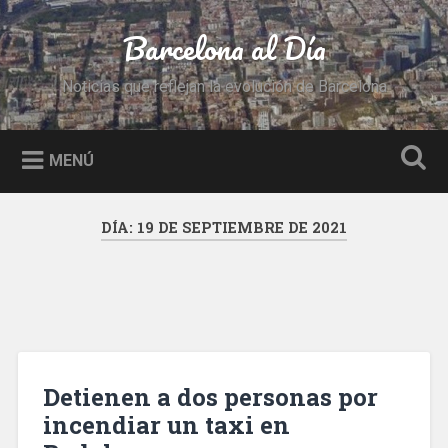
Saltar
al
Barcelona al Día
Buscar
contenido
Noticias que reflejan la evolución de Barcelona
MENÚ
DÍA:
19 DE SEPTIEMBRE DE 2021
Detienen a dos personas por
incendiar un taxi en