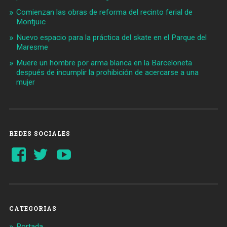
Comienzan las obras de reforma del recinto ferial de
Montjuïc
Nuevo espacio para la práctica del skate en el Parque del
Maresme
Muere un hombre por arma blanca en la Barceloneta
después de incumplir la prohibición de acercarse a una
mujer
REDES SOCIALES
Ver
Ver
YouTube
perfil
perfil
de
de
Barcelonaaldia
@BCN_aldia
en
en
Facebook
Twitter
CATEGORIAS
Portada