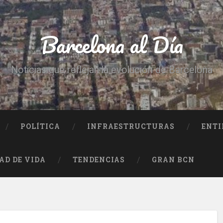
Barcelona al Día
Noticias que reflejan la evolución de Barcelona
POLÍTICA
INFRAESTRUCTURAS
ENTI
AD DE VIDA
TENDENCIAS
GRAN BCN