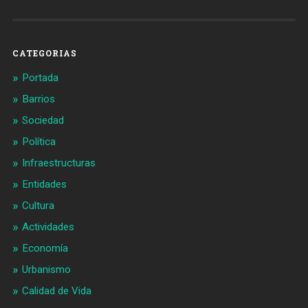
Barcelonaaldia
@BCN_aldia
en
en
Facebook
Twitter
CATEGORIAS
Portada
Barrios
Sociedad
Política
Infraestructuras
Entidades
Cultura
Actividades
Economía
Urbanismo
Calidad de Vida