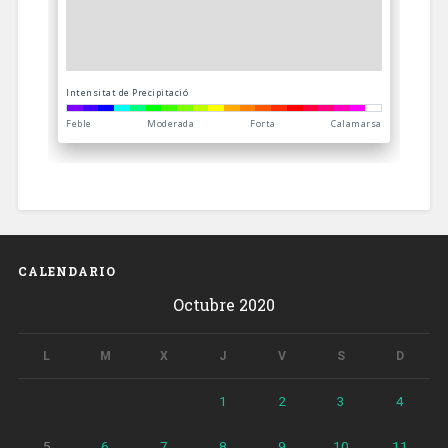
CALENDARIO
Octubre 2020
L
M
X
J
V
S
D
1
2
3
4
5
6
7
8
9
10
11