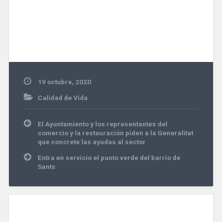
19 octubre, 2020
Calidad de Vida
Navegación
El Ayuntamiento y los representantes del
de
comercio y la restauración piden a la Generalitat
entradas
que concrete las ayudas al sector
Entra en servicio el punto verde del barrio de
Sants