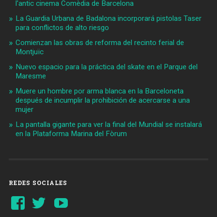
l'antic cinema Comèdia de Barcelona
La Guardia Urbana de Badalona incorporará pistolas Taser
para conflictos de alto riesgo
Comienzan las obras de reforma del recinto ferial de
Montjuïc
Nuevo espacio para la práctica del skate en el Parque del
Maresme
Muere un hombre por arma blanca en la Barceloneta
después de incumplir la prohibición de acercarse a una
mujer
La pantalla gigante para ver la final del Mundial se instalará
en la Plataforma Marina del Fòrum
REDES SOCIALES
Ver
Ver
YouTube
perfil
perfil
de
de