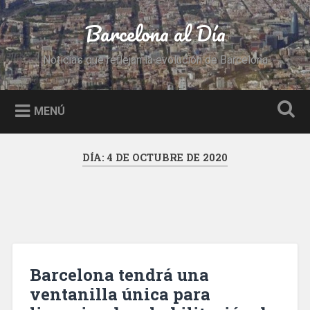
Saltar
al
Barcelona al Día
Buscar
contenido
Noticias que reflejan la evolución de Barcelona
MENÚ
DÍA:
4 DE OCTUBRE DE 2020
Barcelona tendrá una
ventanilla única para