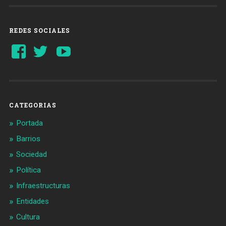
REDES SOCIALES
Ver
Ver
YouTube
perfil
perfil
de
de
Barcelonaaldia
@BCN_aldia
en
en
Facebook
Twitter
CATEGORIAS
Portada
Barrios
Sociedad
Política
Infraestructuras
Entidades
Cultura