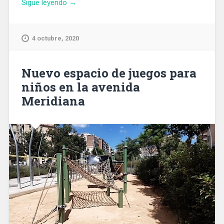
«Barcelona
Sigue leyendo
→
tendrá
una
ventanilla
4 octubre, 2020
única
para
licencias
Nuevo espacio de juegos para
de
niños en la avenida
rehabilitación
Meridiana
de
edificios»