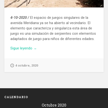
4-10-2020 /
El espacio de juegos singulares de la
avenida Meridiana ya se ha abierto al vecindario. El
elemento que caracteriza y singulariza esta área de
juego es una simulación de serpientes con elementos
adaptados de juego para niños de diferentes edades.
«Nuevo
Sigue leyendo
→
espacio
de
juegos
4 octubre, 2020
para
niños
en
la
avenida
Meridiana»
CALENDARIO
Octubre 2020