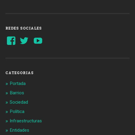
REDES SOCIALES
Ver
Ver
YouTube
perfil
perfil
de
de
Barcelonaaldia
@BCN_aldia
en
en
Facebook
Twitter
CATEGORIAS
Portada
Barrios
Sociedad
Política
Infraestructuras
Entidades