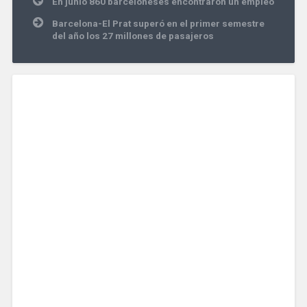
En junio 860 barceloneses encontraron un empleo
de
entradas
Barcelona-El Prat superó en el primer semestre
del año los 27 millones de pasajeros