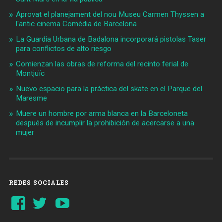
Aprovat el planejament del nou Museu Carmen Thyssen a
l'antic cinema Comèdia de Barcelona
La Guardia Urbana de Badalona incorporará pistolas Taser
para conflictos de alto riesgo
Comienzan las obras de reforma del recinto ferial de
Montjuïc
Nuevo espacio para la práctica del skate en el Parque del
Maresme
Muere un hombre por arma blanca en la Barceloneta
después de incumplir la prohibición de acercarse a una
mujer
REDES SOCIALES
Ver
Ver
YouTube
perfil
perfil
de
de