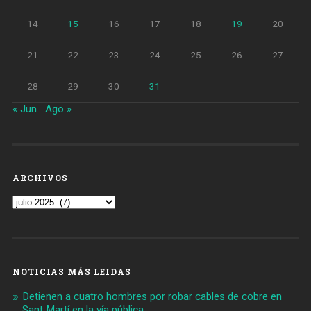
14
15
16
17
18
19
20
21
22
23
24
25
26
27
28
29
30
31
« Jun
Ago »
ARCHIVOS
Archivos
NOTICIAS MÁS LEIDAS
Detienen a cuatro hombres por robar cables de cobre en
Sant Martí en la vía pública