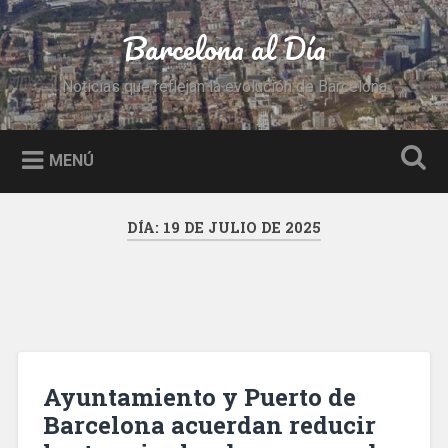
Saltar
al
Barcelona al Día
Buscar
contenido
Noticias que reflejan la evolución de Barcelona
MENÚ
DÍA:
19 DE JULIO DE 2025
Ayuntamiento y Puerto de
Barcelona acuerdan reducir