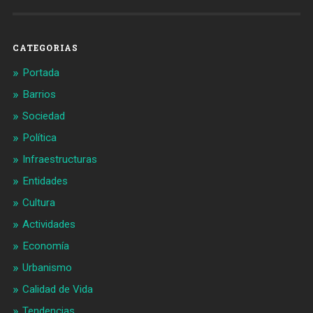
Barcelonaaldia
@BCN_aldia
en
en
Facebook
Twitter
CATEGORIAS
Portada
Barrios
Sociedad
Política
Infraestructuras
Entidades
Cultura
Actividades
Economía
Urbanismo
Calidad de Vida
Tendencias