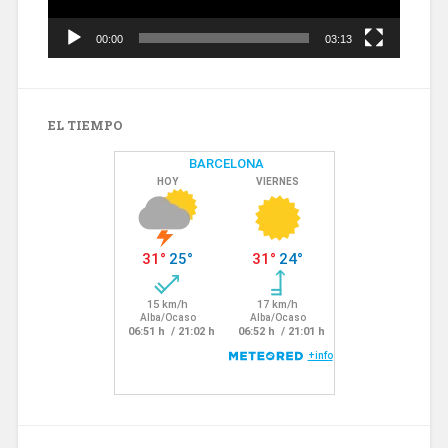
00:00
03:13
EL TIEMPO