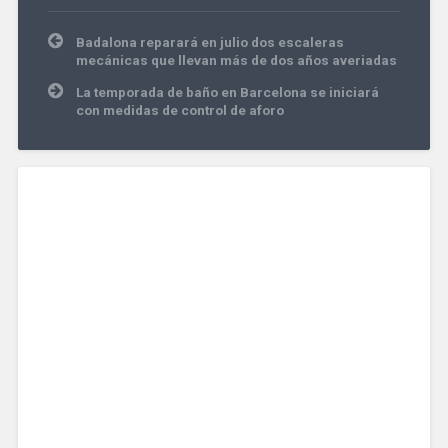
Navegación
Badalona reparará en julio dos escaleras
de
mecánicas que llevan más de dos años averiadas
entradas
La temporada de baño en Barcelona se iniciará
con medidas de control de aforo