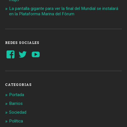
La pantalla gigante para ver la final del Mundial se instalará
en la Plataforma Marina del Fòrum
REDES SOCIALES
Ver
Ver
YouTube
perfil
perfil
de
de
Barcelonaaldia
@BCN_aldia
en
en
Facebook
Twitter
CATEGORIAS
Portada
Barrios
Sociedad
Política