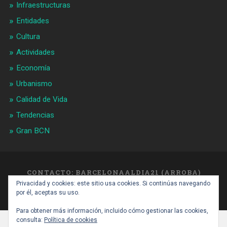
Infraestructuras
Entidades
Cultura
Actividades
Economía
Urbanismo
Calidad de Vida
Tendencias
Gran BCN
CONTACTO: BARCELONAALDIA21 (ARROBA)
GMAIL.COM
Privacidad y cookies: este sitio usa cookies. Si continúas navegando
SUBIR ↑
por él, aceptas su uso.
Para obtener más información, incluido cómo gestionar las cookies,
consulta:
Política de cookies