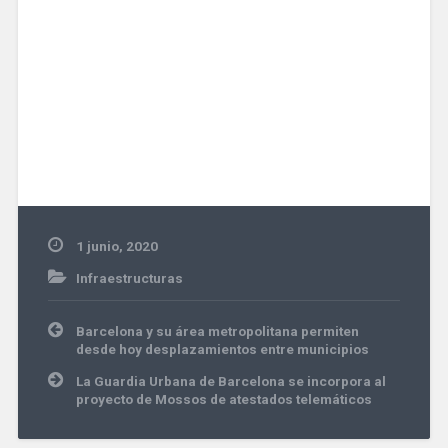
1 junio, 2020
Infraestructuras
Navegación
Barcelona y su área metropolitana permiten
de
desde hoy desplazamientos entre municipios
entradas
La Guardia Urbana de Barcelona se incorpora al
proyecto de Mossos de atestados telemáticos