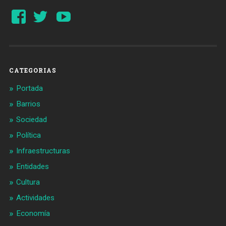
Ver
Ver
YouTube
perfil
perfil
de
de
Barcelonaaldia
@BCN_aldia
en
en
Facebook
Twitter
CATEGORIAS
Portada
Barrios
Sociedad
Política
Infraestructuras
Entidades
Cultura
Actividades
Economía