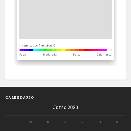
CALENDARIO
Junio 2020
L
M
X
J
V
S
D