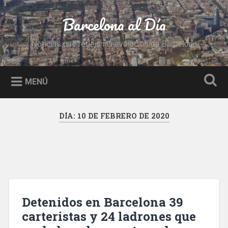
Saltar
al
Barcelona al Día
Buscar
contenido
Noticias que reflejan la evolución de Barcelona
MENÚ
DÍA:
10 DE FEBRERO DE 2020
Detenidos en Barcelona 39
carteristas y 24 ladrones que