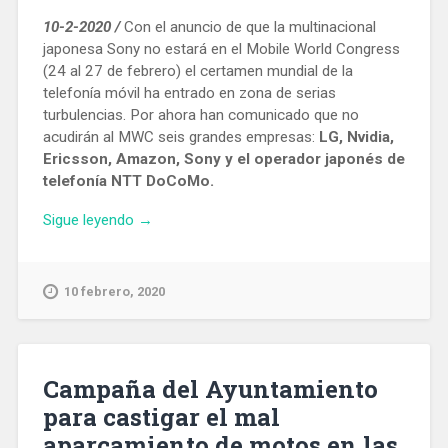
10-2-2020 /
Con el anuncio de que la multinacional
japonesa Sony no estará en el Mobile World Congress
(24 al 27 de febrero) el certamen mundial de la
telefonía móvil ha entrado en zona de serias
turbulencias. Por ahora han comunicado que no
acudirán al MWC seis grandes empresas:
LG, Nvidia,
Ericsson, Amazon, Sony y el operador japonés de
telefonía NTT DoCoMo.
«Ya
Sigue leyendo
→
son
seis
las
10 febrero, 2020
grandes
de
empresas
de
Campaña del Ayuntamiento
telefonía
para castigar el mal
que
aparcamiento de motos en las
cancelan