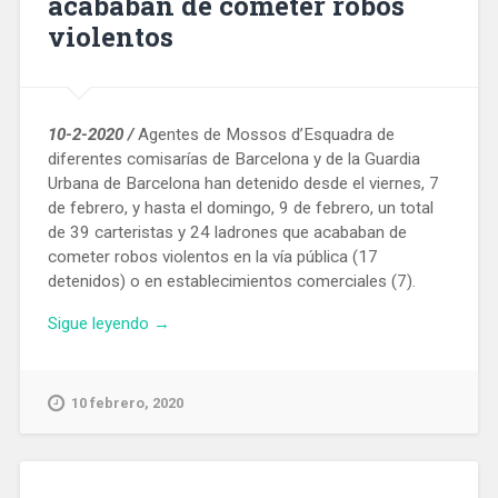
acababan de cometer robos
violentos
10-2-2020 /
Agentes de Mossos d’Esquadra de
diferentes comisarías de Barcelona y de la Guardia
Urbana de Barcelona han detenido desde el viernes, 7
de febrero, y hasta el domingo, 9 de febrero, un total
de 39 carteristas y 24 ladrones que acababan de
cometer robos violentos en la vía pública (17
detenidos) o en establecimientos comerciales (7).
«Detenidos
Sigue leyendo
→
en
Barcelona
39
10 febrero, 2020
carteristas
y
24
ladrones