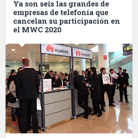
Ya son seis las grandes de
que
empresas de telefonía que
acababan
cancelan su participación en
de
cometer
el MWC 2020
robos
violentos»