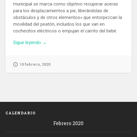
municipal se marca como objetivo recuperar aceras
para los desplazamientos a pie, liberándolas de
obstáculos y de otros elementos» que entorpezcan la
movilidad del peatón, incluidos los que van en
cochecitos eléctricos o empujan el carrito del bebé.
«Campaña
Sigue leyendo
→
del
Ayuntamiento
para
10 febrero, 2020
castigar
el
mal
aparcamiento
de
motos
en
CALENDARIO
las
Febrero 2020
aceras»