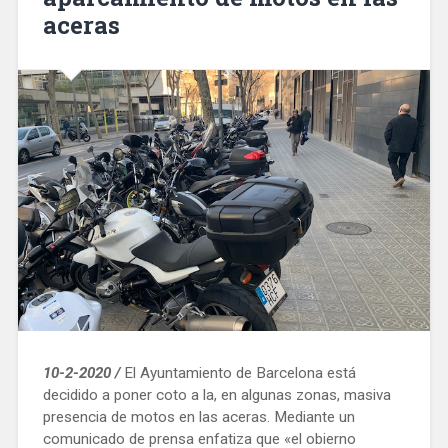
su
aceras
participación
en
el
MWC
2020»
10-2-2020 /
El Ayuntamiento de Barcelona está
decidido a poner coto a la, en algunas zonas, masiva
presencia de motos en las aceras. Mediante un
comunicado de prensa enfatiza que «el obierno