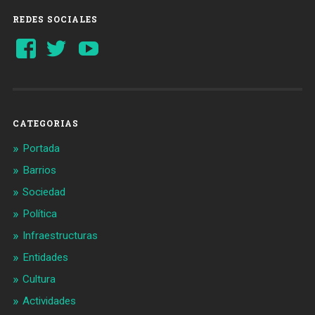
REDES SOCIALES
Ver
Ver
YouTube
perfil
perfil
de
de
Barcelonaaldia
@BCN_aldia
en
en
Facebook
Twitter
CATEGORIAS
Portada
Barrios
Sociedad
Política
Infraestructuras
Entidades
Cultura
Actividades