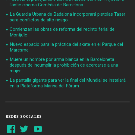
l'antic cinema Comèdia de Barcelona
La Guardia Urbana de Badalona incorporará pistolas Taser
para conflictos de alto riesgo
Comienzan las obras de reforma del recinto ferial de
Montjuïc
Nuevo espacio para la práctica del skate en el Parque del
Maresme
Muere un hombre por arma blanca en la Barceloneta
después de incumplir la prohibición de acercarse a una
mujer
La pantalla gigante para ver la final del Mundial se instalará
en la Plataforma Marina del Fòrum
REDES SOCIALES
Ver
Ver
YouTube
perfil
perfil