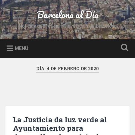
Saltar
al
Barcelona al Día
Buscar
contenido
Noticias que reflejan la evolución de Barcelona
MENÚ
DÍA:
4 DE FEBRERO DE 2020
La Justicia da luz verde al
Ayuntamiento para