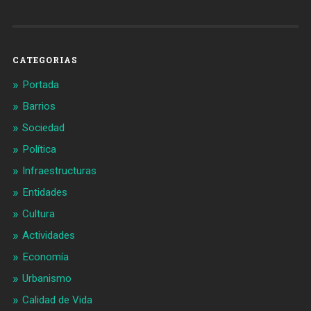
de
de
Barcelonaaldia
@BCN_aldia
en
en
Facebook
Twitter
CATEGORIAS
Portada
Barrios
Sociedad
Política
Infraestructuras
Entidades
Cultura
Actividades
Economía
Urbanismo
Calidad de Vida