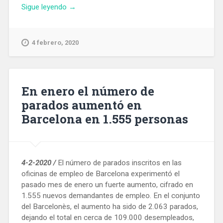
«La
Sigue leyendo
→
Justicia
da
luz
4 febrero, 2020
verde
al
Ayuntamiento
para
En enero el número de
desarrollar
parados aumentó en
el
Barcelona en 1.555 personas
servicio
de
dentista
municipal»
4-2-2020 /
El número de parados inscritos en las
oficinas de empleo de Barcelona experimentó el
pasado mes de enero un fuerte aumento, cifrado en
1.555 nuevos demandantes de empleo. En el conjunto
del Barcelonès, el aumento ha sido de 2.063 parados,
dejando el total en cerca de 109.000 desempleados,