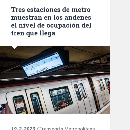
en
Tres estaciones de metro
el
muestran en los andenes
21%
el nivel de ocupación del
del
tren que llega
22@»
19-2-2020 /
Transports Metropolitans