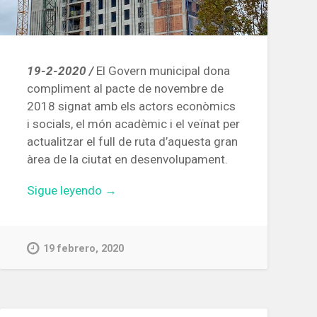
19-2-2020 /
El Govern municipal dona
compliment al pacte de novembre de
2018 signat amb els actors econòmics
i socials, el món acadèmic i el veïnat per
actualitzar el full de ruta d’aquesta gran
àrea de la ciutat en desenvolupament.
«Colau
Sigue leyendo
→
suspèn
durant
quatre
19 febrero, 2020
mesos
les
llicències
d’obres