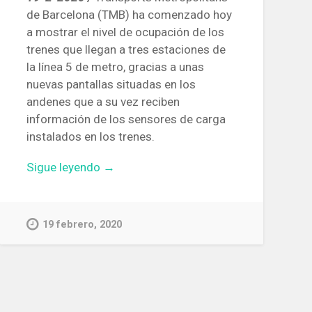
de Barcelona (TMB) ha comenzado hoy
a mostrar el nivel de ocupación de los
trenes que llegan a tres estaciones de
la línea 5 de metro, gracias a unas
nuevas pantallas situadas en los
andenes que a su vez reciben
información de los sensores de carga
instalados en los trenes.
«Tres
Sigue leyendo
→
estaciones
de
metro
19 febrero, 2020
muestran
en
los
andenes
el