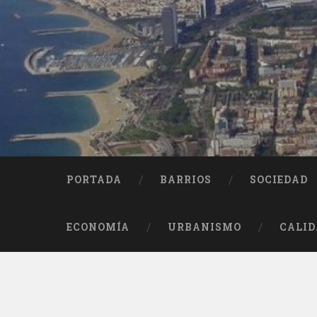
Saltar
al
contenido
Buscar
PORTADA
BARRIOS
SOCIEDAD
ECONOMÍA
URBANISMO
CALID