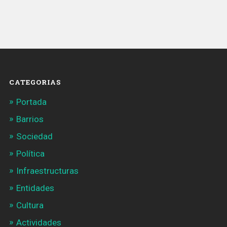
nivel
de
ocupación
del
tren
que
CATEGORIAS
llega»
Portada
Barrios
Sociedad
Política
Infraestructuras
Entidades
Cultura
Actividades