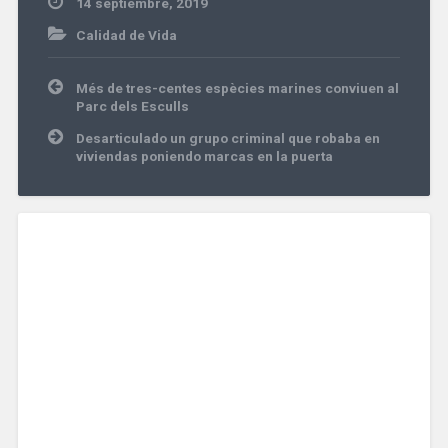
14 septiembre, 2019
Calidad de Vida
Navegación
Més de tres-centes espècies marines conviuen al
de
Parc dels Esculls
entradas
Desarticulado un grupo criminal que robaba en
viviendas poniendo marcas en la puerta