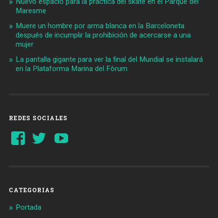
Nuevo espacio para la práctica del skate en el Parque del
Maresme
Muere un hombre por arma blanca en la Barceloneta
después de incumplir la prohibición de acercarse a una
mujer
La pantalla gigante para ver la final del Mundial se instalará
en la Plataforma Marina del Fòrum
REDES SOCIALES
Ver
Ver
YouTube
perfil
perfil
de
de
Barcelonaaldia
@BCN_aldia
en
en
Facebook
Twitter
CATEGORIAS
Portada