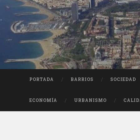
Saltar
al
contenido
Buscar
PORTADA
BARRIOS
SOCIEDAD
ECONOMÍA
URBANISMO
CALID