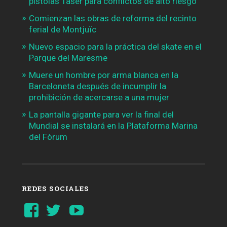
pistolas Taser para conflictos de alto riesgo
Comienzan las obras de reforma del recinto
ferial de Montjuïc
Nuevo espacio para la práctica del skate en el
Parque del Maresme
Muere un hombre por arma blanca en la
Barceloneta después de incumplir la
prohibición de acercarse a una mujer
La pantalla gigante para ver la final del
Mundial se instalará en la Plataforma Marina
del Fòrum
REDES SOCIALES
Ver
Ver
YouTube
perfil
perfil
de
de