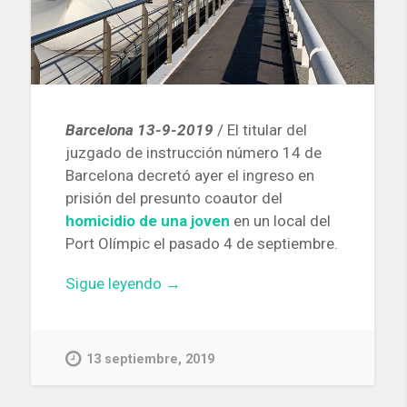
Barcelona 13-9-2019
/ El titular del
juzgado de instrucción número 14 de
Barcelona decretó ayer el ingreso en
prisión del presunto coautor del
homicidio de una joven
en un local del
Port Olímpic el pasado 4 de septiembre.
«El
Sigue leyendo
→
juez
envía
a
13 septiembre, 2019
prisión
el