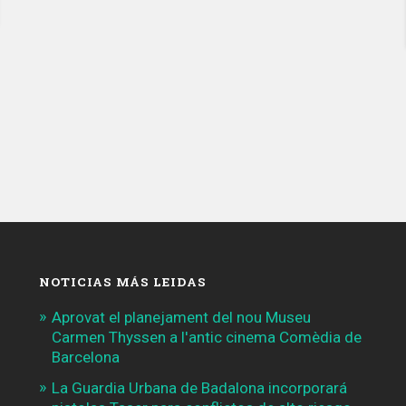
coautor
del
homicidio
de
una
joven
en
el
Port
Olímpic»
NOTICIAS MÁS LEIDAS
Aprovat el planejament del nou Museu
Carmen Thyssen a l'antic cinema Comèdia de
Barcelona
La Guardia Urbana de Badalona incorporará