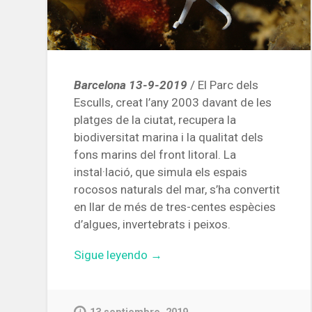
Barcelona 13-9-2019
/ El Parc dels
Esculls, creat l’any 2003 davant de les
platges de la ciutat, recupera la
biodiversitat marina i la qualitat dels
fons marins del front litoral. La
instal·lació, que simula els espais
rocosos naturals del mar, s’ha convertit
en llar de més de tres-centes espècies
d’algues, invertebrats i peixos.
«Més
Sigue leyendo
→
de
tres-
centes