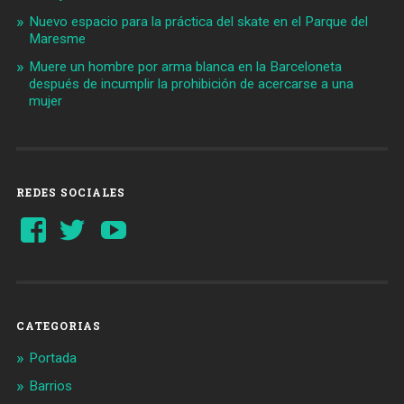
Nuevo espacio para la práctica del skate en el Parque del
Maresme
Muere un hombre por arma blanca en la Barceloneta
después de incumplir la prohibición de acercarse a una
mujer
REDES SOCIALES
Ver
Ver
YouTube
perfil
perfil
de
de
Barcelonaaldia
@BCN_aldia
en
en
Facebook
Twitter
CATEGORIAS
Portada
Barrios