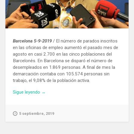
Barcelona 5-9-2019
/ El número de parados inscritos
en las oficinas de empleo aumentó el pasado mes de
agosto en casi 2.700 en las cinco poblaciones del
Barcelonès. En Barcelona se disparó el número de
desempleados en 1.869 personas. A final de mes la
demarcación contaba con 105.574 personas sin
trabajo, el 9,08% de la población activa.
«En
Sigue leyendo
→
agosto
el
número
5 septiembre, 2019
de
parados
aumentó