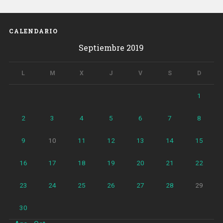
en
Barcelona
en
CALENDARIO
casi
Septiembre 2019
1.900
personas»
L
M
X
J
V
S
D
1
2
3
4
5
6
7
8
9
10
11
12
13
14
15
16
17
18
19
20
21
22
23
24
25
26
27
28
29
30