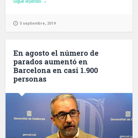
«Comienza
Sigue leyendo
→
la
elaboración
del
5 septiembre, 2019
plan
estratégico
Barcelona
Ciudad
En agosto el número de
Segura»
parados aumentó en
Barcelona en casi 1.900
personas