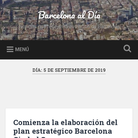
Saltar
al
Barcelona al Día
Buscar
contenido
Noticias que reflejan la evolución de Barcelona
MENÚ
DÍA:
5 DE SEPTIEMBRE DE 2019
Comienza la elaboración del
plan estratégico Barcelona