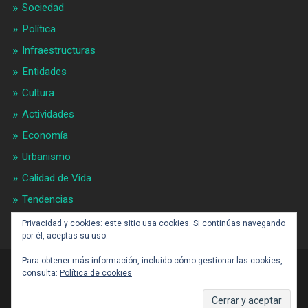
Sociedad
Política
Infraestructuras
Entidades
Cultura
Actividades
Economía
Urbanismo
Calidad de Vida
Tendencias
Gran BCN
Privacidad y cookies: este sitio usa cookies. Si continúas navegando
por él, aceptas su uso.
Para obtener más información, incluido cómo gestionar las cookies,
consulta:
Política de cookies
CONTACTO: BARCELONAALDIA21 (ARROBA)
GMAIL.COM
SUBIR ↑