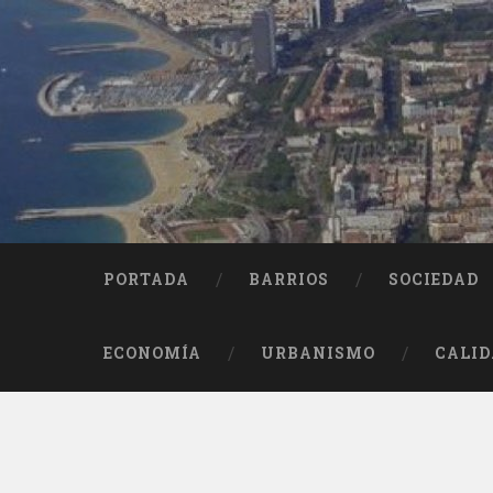
Saltar
al
contenido
Buscar
PORTADA
BARRIOS
SOCIEDAD
ECONOMÍA
URBANISMO
CALID